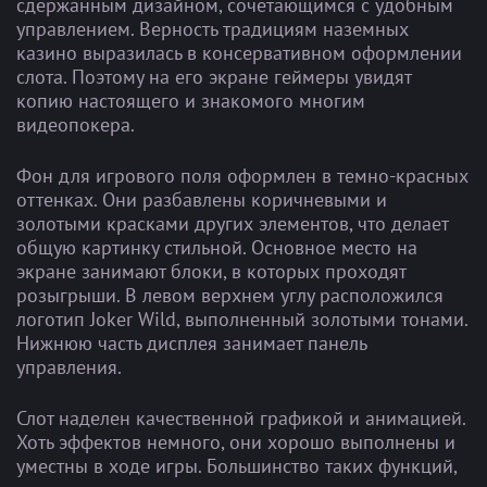
сдержанным дизайном, сочетающимся с удобным
управлением. Верность традициям наземных
казино выразилась в консервативном оформлении
слота. Поэтому на его экране геймеры увидят
копию настоящего и знакомого многим
видеопокера.
Фон для игрового поля оформлен в темно-красных
оттенках. Они разбавлены коричневыми и
золотыми красками других элементов, что делает
общую картинку стильной. Основное место на
экране занимают блоки, в которых проходят
розыгрыши. В левом верхнем углу расположился
логотип Joker Wild, выполненный золотыми тонами.
Нижнюю часть дисплея занимает панель
управления.
Слот наделен качественной графикой и анимацией.
Хоть эффектов немного, они хорошо выполнены и
уместны в ходе игры. Большинство таких функций,