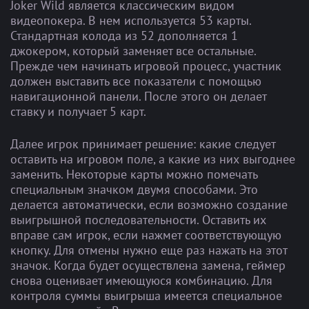
Joker Wild является классическим видом
видеопокера. В нем используется 53 карты.
Стандартная колода из 52 дополняется 1
джокером, который заменяет все остальные.
Прежде чем начинать игровой процесс, участник
должен выставить все показатели с помощью
навигационной панели. После этого он делает
ставку и получает 5 карт.
Далее игрок принимает решение: какие следует
оставить на игровом поле, а какие из них выгоднее
заменить. Некоторые карты можно помечать
специальным значком двумя способами. Это
делается автоматически, если возможно создание
выигрышной последовательности. Оставить их
вправе сам игрок, если нажмет соответствующую
кнопку. Для отмены нужно еще раз нажать на этот
значок. Когда будет осуществлена замена, геймер
снова оценивает имеющуюся комбинацию. Для
контроля суммы выигрыша имеется специальное