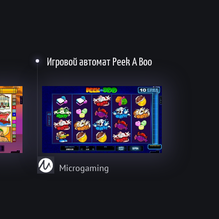
Игровой автомат Peek A Boo
Microgaming