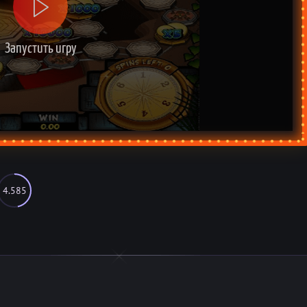
Запустить игру
4.585