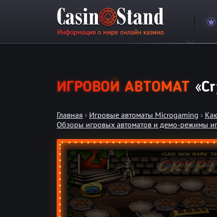
ИГРОВОЙ АВТОМАТ
«Cr
Главная
›
Игровые автоматы Microgaming
›
Как
Обзоры игровых автоматов и демо-режимы и