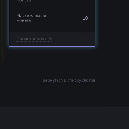
Максимальная
10
монета
Нет
Посмотреть все
arrow_forward
Игра на удвоение
Да
Джек-пот
Вернуться к списку слотов
keyboard_backspace