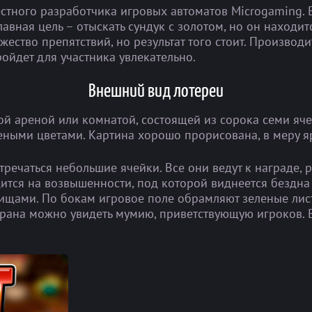
вестного разработчика игровых автоматов Microgaming. 
лавная цель – отыскать сундук с золотом, но он находи
жество препятствий, но результат того стоит. Производ
ройдет для участника увлекательно.
Внешний вид лотереи
й ареной или комнатой, состоящей из сорока семи яч
ными цветами. Картина хорошо прорисована, в меру ярк
стречаться небольшие ячейки. Все они ведут к награде,
ится на возвышенности, под которой виднеется бездна
ищами. По бокам игровое поле обрамляют зеленые лис
экрана можно увидеть мумию, приветствующую игроков. 