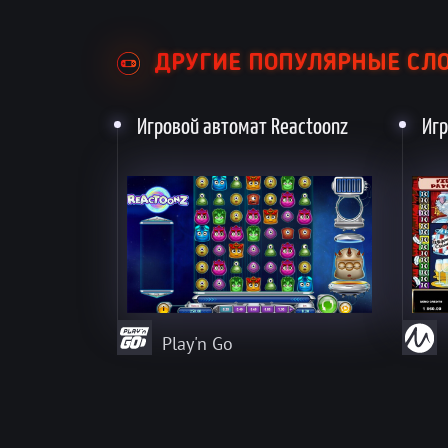
ДРУГИЕ ПОПУЛЯРНЫЕ СЛО
Игровой автомат Reactoonz
Игр
Play'n Go