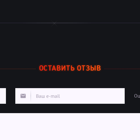
ОСТАВИТЬ ОТЗЫВ
Оц
email