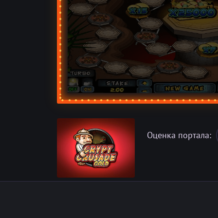
Оценка портала: