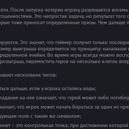
яти. После запуска лотереи игроку разрешается восемь р
ценностями. Это непростая задача, но результат того ст
торые тоже приносят определенные призы. Чем дальше п
руются. Это значит, что геймер получит только после
азмер выигрыша определяется по принципу: начальная с
ределенной ячейки. Во время игры всегда можно восп
розыгрыш, переместить героя на несколько клеток впер
ывают нескольких типов:
ться дальше, если у игрока остались ходы;
падание на нее означает, что герой может либо погибну
ачает, что игрок может начать бороться за один из пр
едующее поле с таким же символом;
нет – это контрольная точка, при достижении которой