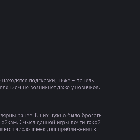
е находятся подсказки, ниже – панель
влением не возникнет даже у новичков.
улярны ранее. В них нужно было бросать
ячейкам. Смысл данной игры почти такой
ляется число ячеек для приближения к