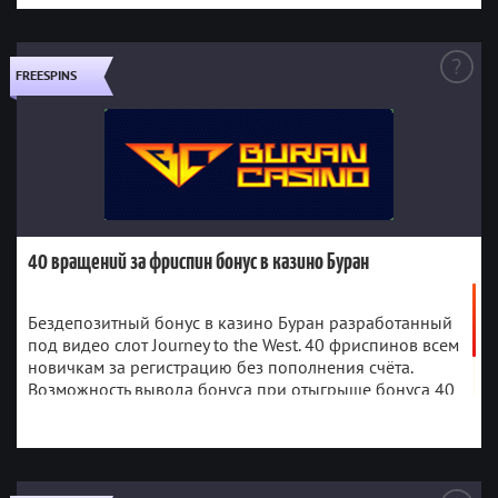
GONZO
Код-бонуса
FREESPINS
40 вращений за фриспин бонус в казино Буран
Эксклюзивн
Нет
ый бонус
Buran Casino
Казино
Минимальны
Действителе
Нет
Активен до отмены
й депозит
н до
Фриспины
Возможность
Тип бонуса
40 вращений за фриспин бонус в казино Буран
Да
вывести
бонус
Размер
Бездепозитный бонус в казино Буран разработанный
40 фриспинов
бонуса
под видео слот Journey to the West. 40 фриспинов всем
Австралия, Афганистан, Болгария,
новичкам за регистрацию без пополнения счёта.
Великобритания, Израиль, Ирак, Иран, Кипр,
Запрещенны
Возможность вывода бонуса при отыгрыше бонуса 40
Вейджер
Кюрасао, Мальта, Молдавия, Нидерланды
е страны
40х
раз.
ПОЛУЧИТЬ
(Wager)
(Голландия), США, Украина
Нет
Код-бонуса