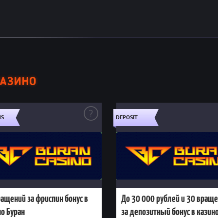
КАЗИНО
NS
DEPOSIT
40 вращений за фриспин бонус
До 30 000 рублей
в казино Буран
вращений за депоз
бонус в казино
Buran Casino
Казино
Buran Casino
К
Действителе
тивен до отмены
Действ
н до
Активен до отмены
Фриспины
Тип бонуса
ращений за фриспин бонус в
До 30 000 рублей и 30 вращ
Депозитный
Тип б
но Буран
за депозитный бонус в казин
Р