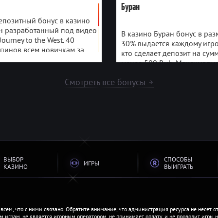
Размер
30 фриспинов
40 фриспинов
Буран
б
бонуса
епозитный бонус в казино
30% от суммы
Дополн
Вейджер
н разработанный под видео
депозита
ный 
40х
В казино Буран бонус в раз
(Wager)
Journey to the West. 40
30% выдается каждому игро
ПОЛУЧИТЬ
ПОЛУЧИТЬ
Ве
пинов всем новичкам за
40х
кто сделает депозит на сумм
(
Нет
Код-бонуса
страцию без пополнения
менее 500 Rub. Максималь
а. Возможность вывода
сумма депозита – 30 000.
Не требуется
Код-б
Эксклюзивн
са при отыгрыше бонуса 40
Смотреть все бонусы
Нет
Вейджер 40хВ. Плюс 30 фр
arrow_forward
ый бонус
Экскл
спинов в подарок.
Нет
ый 
Минимальны
Нет
Миним
й депозит
500 рублей
й де
Возможность
Возмож
Да
вывести
Да
вы
бонус
ВЫБОР
СПОСОБЫ
ИГРЫ
КАЗИНО
ВЫИГРАТЬ
Австралия,
Австралия,
Афганистан,
Афганистан,
Болгария,
Болгария,
Великобритания,
Великобритания,
Израиль, Ирак, Иран,
Запре
аиль, Ирак, Иран,
Запрещенны
всем, что с ними связано. Обратите внимание, что администрация ресурса не несет о
Кипр, Кюрасао,
е с
Кипр, Кюрасао,
е страны
м играм, не является игорным оператором, не принимает оплату, и не проводит игры н