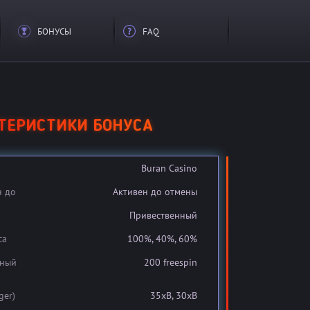
БОНУСЫ
FAQ
ТЕРИСТИКИ БОНУСА
Buran Casino
н до
Активен до отмены
Привественный
са
100%, 40%, 60%
ьный
200 freespin
ger)
35хВ, 30хВ