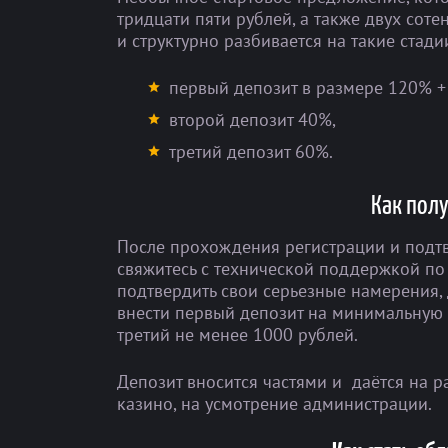
тридцати пяти рублей, а также двух сот
и структурно разбивается на такие стади
первый депозит в размере 120% +
второй депозит 40%,
третий депозит 60%.
Как пол
После прохождения регистрации и подтв
свяжитесь с технической поддержкой по l
подтвердить свои серьезные намерения, 
внести первый депозит на минимальную 
третий не менее 1000 рублей.
Депозит вносится частями и даётся на р
казино, на усмотрение администрации.