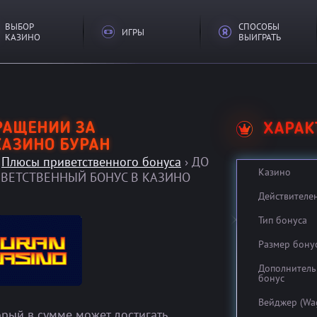
ВЫБОР
СПОСОБЫ
ИГРЫ
КАЗИНО
ВЫИГРАТЬ
ВРАЩЕНИЙ ЗА
ХАРАК
КАЗИНО БУРАН
›
Плюсы приветственного бонуса
› ДО
Казино
ИВЕТСТВЕННЫЙ БОНУС В КАЗИНО
Действителе
Тип бонуса
Размер бону
Дополнител
бонус
Вейджер (Wa
рый в сумме может достигать