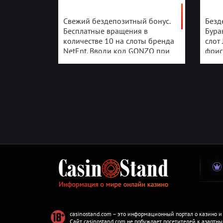
Размер
Свежий бездепозитный бонус.
10 фриспинов
Безд
бонуса
Бесплатные вращения в
Бура
количестве 10 на слоты бренда
слот 
Вейджер
ПОЛУЧИТЬ
NetEnt. Вводи код GONZO при
40х
фрис
(Wager)
регистрации и получай
реги
немедленные фриспины.
счёт
GONZO
Код-бонуса
Вейджер на вывод бонуса - х40.
бону
раз.
Эксклюзивн
Нет
ый бонус
Минимальны
Нет
й депозит
Возможность
Да
вывести
бонус
Австралия,
Афганистан,
Изр
Болгария,
casinostand.com – это информационный портал о казино и 
Сайт casinostand.com не побуждает посетителей к азартны