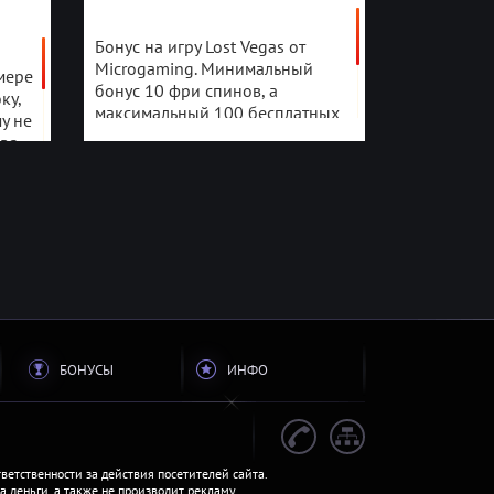
От 10 до 100
Размер
онуса
фриспинов
бонуса
Бонус на игру Lost Vegas от
итель
Microgaming. Минимальный
Вейджер
бонус
мере
40х
(Wager)
бонус 10 фри спинов, а
ку,
йджер
ПОЛУЧИТЬ
максимальный 100 бесплатных
у не
Wager)
вращений. Бонус отыгрывается
Нет
Код-бонуса
ная
40 раз и после этого может быть
онуса
выведен.
Эксклюзивн
и
Нет
юзивн
ый бонус
бонус
Минимальны
альны
Нет
й депозит
позит
ность
Возможность
вести
Да
вывести
бонус
бонус
БОНУСЫ
ИНФО
Австралия,
Афганистан,
Болгария,
Великобритания,
щенны
тветственности за действия посетителей сайта.
Израиль, Ирак, Иран,
Запрещенны
траны
а деньги, а также не производит рекламу