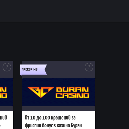
FREESPINS
 и 30
От 10 до 100 вращений за
итный
фриспин бонус в казино Буран
 Буран
Buran Casino
Казино
азино
Действителе
Активен до отмены
ителе
н до
н до
ений
От 10 до 100 вращений за
Приветственный
Тип бонуса
онуса
о
фриспин бонус в казино Буран
азмер