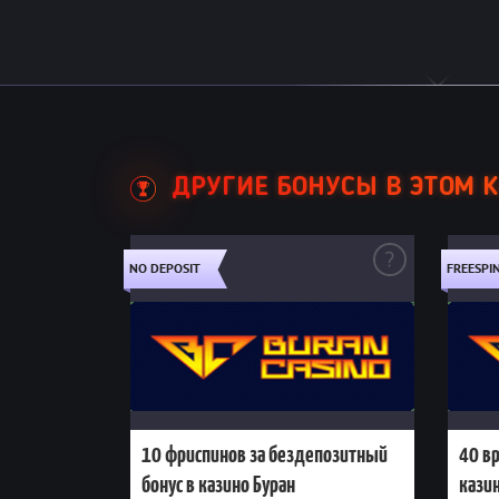
ДРУГИЕ БОНУСЫ В ЭТОМ 
NO DEPOSIT
FREESPI
10 фриспинов за
бездепозитный бонус в казино
Буран
Buran Casino
Казино
Ак
Действителе
Активен до отмены
н до
10 фриспинов за бездепозитный
40 в
бонус в казино Буран
кази
бездепозитный
Тип бонуса