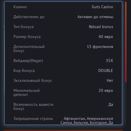
Казино
Guts Casino
Действителен до
Активен до отмены
Тип бонуса
Reload bonus
Размер бонуса
40 евро
Дополнительный
15 фриспинов
бонус
Вейджер(Wager)
35X
Код-бонуса
DOUBLE
Эксклюзивный бонус
Нет
Минимальный
20 евро
депозит
Возможность вывести
Да
бонус
Запрещенные страны
Афганистан, Американское
Самоа, Бельгия, Болгария, Да
ния, Эстония, Эфиопия, Фра
нция, Германия, Гуам, Гонкон