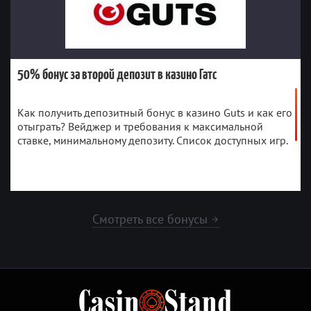
е страны
н до
острова, Нигерия, Северные Марианские
острова, Пакистан, Филиппины, Португалия, П
Депозитный (за второе пополнение счета)
Тип бонуса
уэрто-Рико, Румыния, Сингапур, Южная
Размер
50%
Африка, Испания, Сирия, Турция, Йемен
бонуса
Дополнитель
25 фриспинов
ный бонус
50% бонус за второй депозит в казино Гатс
Вейджер(Wa
35X
ger)
Как получить депозитный бонус в казино Guts и как его
GUTSB2
Код-бонуса
отыграть? Вейджер и требования к максимальной
Эксклюзивн
нет
ый бонус
ставке, минимальному депозиту. Список доступных игр.
Минимальны
20 евро
й депозит
ПОЛУЧИТЬ
Возможность
Да
вывести
бонус
Смотреть все бонусы
Афганистан, Американское
arrow_forward
Самоа, Бельгия, Болгария, Дания, Эстония, Эф
иопия, Франция, Германия, Гуам, Гонконг, Инди
я, Иран, Ирак, Ирландия, Израиль, Италия, Иор
Запрещенны
дания, Кувейт, Маршалловы
е страны
острова, Нигерия, Северные Марианские
острова, Пакистан, Филиппины, Португалия, П
уэрто-Рико, Румыния, Сингапур, Южная