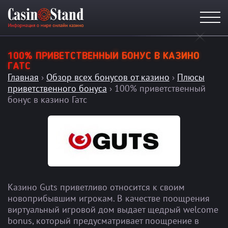
100% ПРИВЕТСТВЕННЫЙ БОНУС В КАЗИНО
ГАТС
Главная
›
Обзор всех бонусов от казино
›
Плюсы
приветственного бонуса
› 100% приветственный
бонус в казино Гатс
Казино Guts приветливо относится к своим
новоприбывшим игрокам. В качестве поощрения
виртуальный игровой дом выдает щедрый welcome
bonus, который предусматривает поощрение в