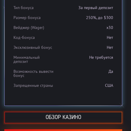
Тип бонуса
За первый депозит
Размер бонуса
250%, до $300
Вейджер (Wager)
х30
Код-бонуса
Нет
Эксклюзивный бонус
Нет
Минимальный
Не требуется
депозит
Возможность вывести
Да
бонус
Запрещенные страны
США
ОБЗОР КАЗИНО