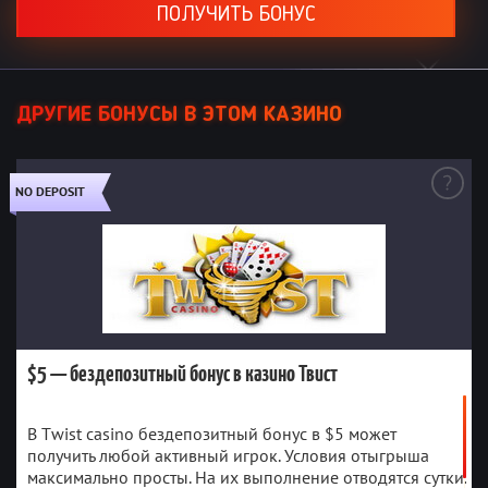
ПОЛУЧИТЬ БОНУС
ДРУГИЕ БОНУСЫ В ЭТОМ КАЗИНО
NO DEPOSIT
$5 — бездепозитный бонус в казино Твист
Тwist
Казино
Активен до отмены
Действителен до
Приветственный
Тип бонуса
$5
Размер бонуса
х40
Вейджер (Wager)
Нет
Код-бонуса
Нет
Эксклюзивный бонус
$5 — бездепозитный бонус в казино Твист
Не требуется
Минимальный депозит
Да
Возможность вывести бонус
США
Запрещенные страны
В Тwist casino бездепозитный бонус в $5 может
получить любой активный игрок. Условия отыгрыша
максимально просты. На их выполнение отводятся сутки.