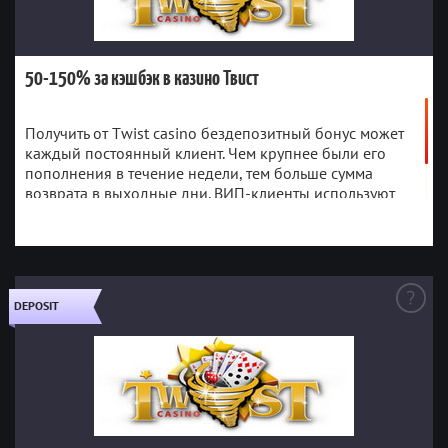
50-150%
Размер бонуса
45х-50х
Вейджер (Wager)
Нет
Код-бонуса
Нет
Эксклюзивный бонус
50-150% за кэшбэк в казино Твист
$1
Минимальный депозит
Да
Возможность вывести бонус
США
Запрещенные страны
Получить от Тwist casino бездепозитный бонус
может
каждый постоянный клиент. Чем крупнее были его
пополнения в течение недели, тем больше сумма
возврата в выходные дни. ВИП-клиенты используют
низкий вейджер.
ПОЛУЧИТЬ
DEPOSIT
Бонус 200% за депозит в казино Твист
Тwist
Казино
Активен до отмены
Действителен до
Депозитный
Тип бонуса
200%, до $200
Размер бонуса
35x
Вейджер (Wager)
Нет
Код-бонуса