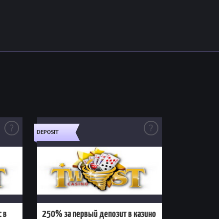
DEPOSIT
бонус
250% за первый депозит в
 Твист
казино Твист
азино
Тwist
Казино
Активен до
ен до
Действителен до
отмены
онуса
За первый
Тип бонуса
депозит
онуса
250%, до
ager)
Размер бонуса
 в
250% за первый депозит в казино
$300
онуса