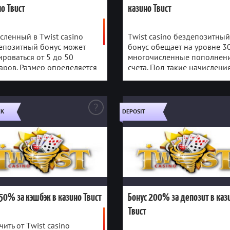
Нет
Код-бонуса
о Твист
казино Твист
Эксклюз
Нет
Эксклюзивный
Нет
бонус
Минима
Не требуется
сленный в Тwist casino
Тwist casino бездепозитный
Минимальный
де
требуется
епозитный бонус
может
бонус обещает на уровне 3
депозит
Возмож
Да
ироваться от 5 до 50
многочисленные пополнен
Возможность
вывести 
Да
ПОЛУЧИТЬ
ПОЛУЧИТЬ
вывести бонус
аров. Размер определяется
счета. Под такие начислени
Запрещ
США
Запрещенные
с
усом игрока и наличием на
предлагается небольшой
США
страны
у депозитных средств.
вейджер и простые условия
вывода.
CK
DEPOSIT
50-150% за кэшбэк в казино
Бонус 200% за депо
Твист
казино
Тwist
Казино
Тwist
К
ктивен до
Активен до
Действителен до
Действител
отмены
отмены
Cashback
Тип бонуса
Депозитный
Тип б
50-150%
Размер бонуса
200%, до
Размер б
$200
45х-50х
Вейджер (Wager)
50% за кэшбэк в казино Твист
Бонус 200% за депозит в каз
35x
Вейджер (W
Нет
Код-бонуса
Нет
Код-б
Твист
Эксклюзивный
Нет
бонус
Эксклюз
ить от Тwist casino
Нет