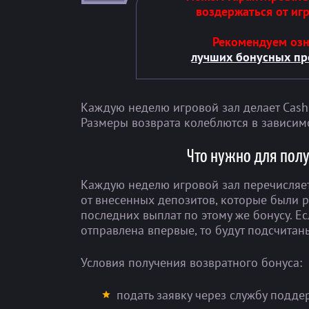
воздержаться от иг
Рекомендуем озн
лучших бонусных пр
Каждую неделю игровой зал делает Cash
Размеры возврата колеблются в зависим
Что нужно для пол
Каждую неделю игровой зал перечисляе
от внесенных депозитов, которые были 
последних выплат по этому же бонусу. Ес
отправлена впервые, то будут подсчитан
Условия получения возвратного бонуса:
подать заявку через службу подде