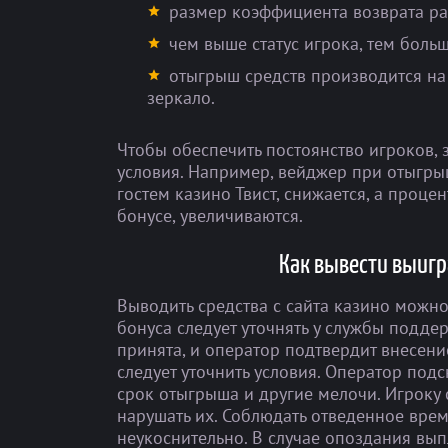
размер коэффициента возврата рас
чем выше статус игрока, тем боль
отыгрыш средств производится на
зеркало.
Чтобы обеспечить постоянство игроков,
условия. Например, вейджер при отыгрыш
гостем казино Твист, снижается, а проце
бонусе, увеличиваются.
Как вывести выиг
Выводить средства с сайта казино можн
бонуса следует уточнять у службы поддер
принята, и оператор подтвердит внесени
следует уточнить условия. Оператор под
срок отыгрыша и другие мелочи. Игроку 
нарушать их. Соблюдать отведенное вре
неукоснительно. В случае опоздания вып