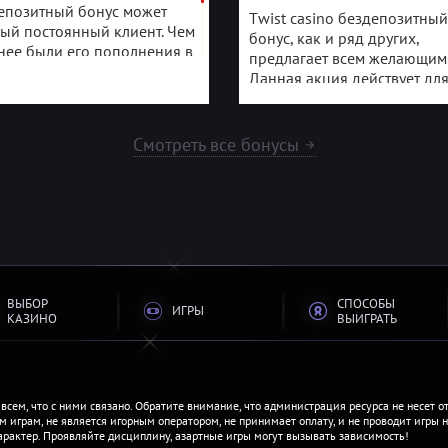
Минимальный
епозитный бонус
может
$1
Тwist casino бездепозитный
депозит
Возмож
Да
ый постоянный клиент. Чем
бонус, как и ряд других,
вывести 
Возможность
Да
нее были его пополнения в
предлагает всем желающим
вывести бонус
Запрещ
США
ние недели, тем больше
ПОЛУЧИТЬ
ПОЛУЧИТЬ
с
Данная акция действует для
Запрещенные
США
а возврата в выходные дни.
страны
желающих заглянуть в зал 1
клиенты используют низкий
числа. Допускается отыгры
жер.
приятных условиях и вывод
Смотреть все бонусы
arrow_forward
средств.
ВЫБОР
СПОСОБЫ
ИГРЫ
КАЗИНО
ВЫИГРАТЬ
всем, что с ними связано. Обратите внимание, что администрация ресурса не несет о
м играм, не является игорным оператором, не принимает оплату, и не проводит игры н
рактер. Проявляйте дисциплину, азартные игры могут вызывать зависимость!