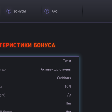
БОНУСЫ
FAQ
ТЕРИСТИКИ БОНУСА
Тwist
н до
Активен до отмены
Cashback
са
10%
ger)
Да
Нет
й бонус
Нет