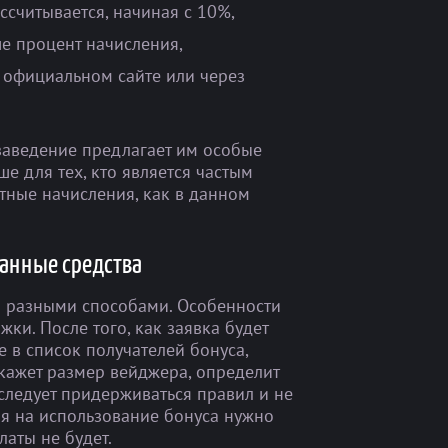
считывается, начиная с 10%,
ше процент начисления,
 официальном сайте или через
 заведение предлагает им особые
е для тех, кто является частым
нтные начисления, как в данном
ранные средства
о разными способами. Особенности
жки. После того, как заявка будет
е в список получателей бонуса,
скажет размер вейджера, определит
следует придерживаться правил и не
мя на использование бонуса нужно
латы не будет.