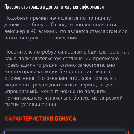
Правила отыгрыша и дополнительная информация
Подобная премия начисляется по принципу
денежного бонуса. Отсюда и вполне понятный
вейджер в 40 единиц, что является стандартом для
этого виртуального заведения.
Посетителю потребуется проявить бдительность, так
как в пользовательском соглашении прописано
право администрации казино самостоятельно
менять правила акций без дополнительного
оповещения. Это означает, что даже пользуясь
акцией по средам длительный период, в один
«прекрасный» момент можно не получить
причитающиеся изначально бонусы из-за резкой
смены условий акции.
ХАРАКТЕРИСТИКИ БОНУСА