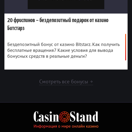
Бездепозитный/Бесплатные вращения
Тип бонуса
Размер
20 фриспинов
бонуса
20 фриспинов – бездепозитный подарок от казино
Вейджер
40X
(Wager)
Битстарз
Нет
Код-бонуса
Эксклюзивн
Нет
Бездепозитный бонус от казино Bitstarz. Как получить
ый бонус
бесплатные вращения7 Какие условия для вывода
Минимальны
20$
й депозит
бонусных средств в реальные деньги?
ПОЛУЧИТЬ
Возможность
Да
вывести
бонус
Малайзия (MY), Индонезия (ID), Бангладеш
Смотреть все бонусы
arrow_forward
(BD), Албания (AL), Грузия (GE), Таиланд (TH),
Непал (NP), Чехия (CZ), Объединенные
Арабские Эмираты (AE), Румыния (RO),
Болгария (BG), Венгрия (HU), Польша (PL),
Индия (IN), Пакистан (PK), Филиппины (PH),
Португалия (PT), Словакия (SK), Казахстан
(KZ), Вьетнам (VN), Бахрейн (BH), Египет (EG),
Иран (IR), Ирак (IQ), Иордания (JO), Кувейт
(KW), Ливан (LB), Оман (OM), Палестина (PS),
Сирийская Арабская Республика (SY), Йемен