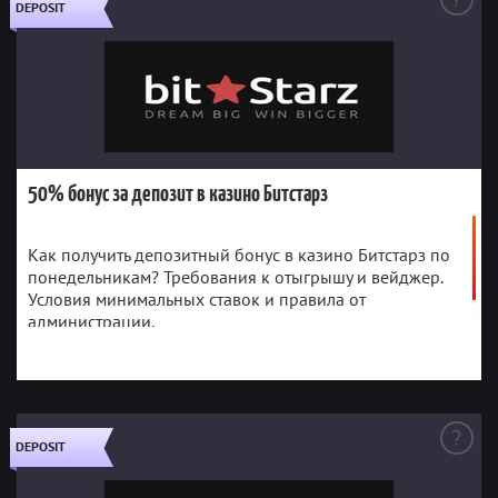
(AT) Черногория (ME), Албания (AL) и Сербия
DEPOSIT
50% бонус за депозит в казино Битстарз
(RS)
<
Bitstarz casino
Казино
Действителе
30 дней
н до
За депозит
Тип бонуса
Размер
50%
50% бонус за депозит в казино Битстарз
бонуса
Вейджер(Wa
40X
ger)
Как получить депозитный бонус в казино Битстарз по
Нет
Код-бонуса
понедельникам? Требования к отыгрышу и вейджер.
Эксклюзивн
Нет
Условия минимальных ставок и правила от
ый бонус
администрации.
Минимальны
300 RUB
й депозит
ПОЛУЧИТЬ
Возможность
Да (только после отыгрыша)
вывести
бонус
Греция (GR), Венгрия (HU), Маврикий (MU),
DEPOSIT
Словения (SI), Хорватия (HR), Босния и
50% бонус за третий депозит в казино Битстарз
Герцеговина (BA), Македония (MC), Австрия
Запрещенны
Bitstarz casino
Казино
(AT) Черногория (ME), Албания (AL) и Сербия
е страны