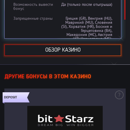
Возможность вывести
Да (только после отыгрыша)
бонус
Запрещенные страны
Греция (GR), Венгрия (HU),
Маврикий (MU), Словения
(SI), Хорватия (HR), Босния и
Герцеговина (BA),
Македония (MC), Австрия
(AT) Черногория (ME),
Албания (AL) и Сербия
(RS), Соединенные Штаты
ОБЗОР КАЗИНО
ДРУГИЕ БОНУСЫ В ЭТОМ КАЗИНО
DEPOSIT
100% бонус за четвертый депозит в казино Битстарз
Bitstarz casino
Казино
Действителе
Активен до отмены
н до
Депозитный (за четвертое пополнение)
Тип бонуса
Размер