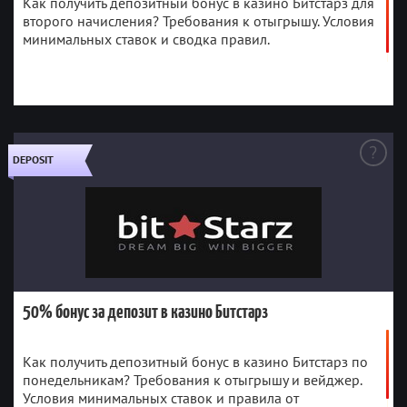
Как получить депозитный бонус в казино Битстарз для
ый бонус
второго начисления? Требования к отыгрышу. Условия
Минимальны
300 RUB, 20 евро
й депозит
минимальных ставок и сводка правил.
Возможность
Нет (только после отыгрыша)
вывести
ПОЛУЧИТЬ
бонус
Греция (GR), Венгрия (HU), Маврикий (MU),
Словения (SI), Хорватия (HR), Босния и
Запрещенны
Герцеговина (BA), Македония (MC), Австрия
е страны
(AT) Черногория (ME), Албания (AL) и Сербия
DEPOSIT
50% бонус за депозит в казино Битстарз
(RS)
<
Bitstarz casino
Казино
Действителе
30 дней
н до
За депозит
Тип бонуса
Размер
50%
50% бонус за депозит в казино Битстарз
бонуса
Вейджер(Wa
40X
ger)
Как получить депозитный бонус в казино Битстарз по
Нет
Код-бонуса
понедельникам? Требования к отыгрышу и вейджер.
Эксклюзивн
Нет
Условия минимальных ставок и правила от
ый бонус