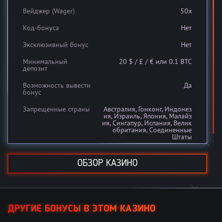
Вейджер (Wager)
50х
Код-бонуса
Нет
Эксклюзивный бонус
Нет
Минимальный
20 $ / £ / € или 0.1 BTC
депозит
Возможность вывести
Да
бонус
Запрещенные страны
Австралия, Гонконг, Индонез
ия, Израиль, Япония, Малайз
ия, Сингапур, Испания, Велик
обритания, Соединенные
Штаты
ОБЗОР КАЗИНО
ДРУГИЕ БОНУСЫ В ЭТОМ КАЗИНО