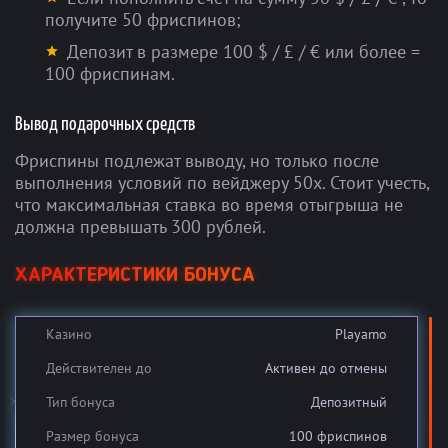
получите 50 фриспинов;
Депозит в размере 100 $ / £ / € или более =
100 фриспинам.
Вывод подарочных средств
Фриспины подлежат выводу, но только после
выполнения условий по вейджеру 50х. Стоит учесть,
что максимальная ставка во время отыгрыша не
должна превышать 300 рублей.
ХАРАКТЕРИСТИКИ БОНУСА
Казино
Playamo
Действителен до
Активен до отмены
Тип бонуса
Депозитный
Размер бонуса
100 фриспинов