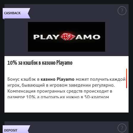
CASHBACK
10% за кэшбэк в казино Playamo
Playamo
Казино
Действителе
Активен до отмены
н до
Кэшбэк
Тип бонуса
Размер
10%
бонуса
Вейджер
50хВ
(Wager)
10% за кэшбэк в казино Playamo
Нет
Код-бонуса
Эксклюзивн
Нет
Бонус кэшбэк в
казино Рlayamo
может получить каждой
ый бонус
игрок, бывающий в игровом заведении регулярно.
Минимальны
$10
й депозит
Компенсация проигранных средств происходит в
Возможность
размере 10%, а отыграть их нужно в 50-кратном
Да
вывести
размере.
ПОЛУЧИТЬ
бонус
Австралия, Гонконг, Индонезия, Израиль, Япон
Запрещенны
ия, Малайзия, Сингапур, Испания, Великобрит
е страны
ания, Соединенные Штаты
DEPOSIT
100% за первый депозит в казино Playamo