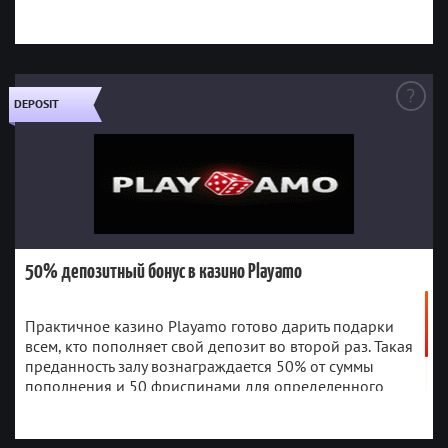
й депозит
пополнения и 100 фриспинов.
ПОЛУЧИТЬ
Возможность
Да
вывести
бонус
Австралия, Гонконг, Индонезия, Израиль, Япон
Запрещенны
ия, Малайзия, Сингапур, Испания, Великобрит
DEPOSIT
50% депозитный бонус в казино Playamo
е страны
ания, Соединенные Штаты
Playamo
Казино
Действителе
Активен до отмены
н до
Депозитный
Тип бонуса
Размер
50%
бонуса
Дополнитель
50 фриспинов
ный бонус
50% депозитный бонус в казино Playamo
Вейджер
50х
(Wager)
Практичное казино Playаmo готово дарить подарки
SECONDDEP
Код-бонуса
всем, кто пополняет свой депозит во второй раз. Такая
Эксклюзивн
Нет
ый бонус
преданность залу вознаграждается 50% от суммы
Минимальны
пополнения и 50 фриспинами для определенного
$10
й депозит
слота.
ПОЛУЧИТЬ
Возможность
Да
вывести