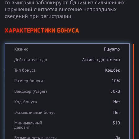
то выигрыш заблокируют. Одним из сильнейших
нарушений считается внесение неправдивых
сведений при регистрации.
ХАРАКТЕРИСТИКИ БОНУСА
Казино
Playamo
Действителен до
Активен до отмены
Тип бонуса
Кэшбэк
Размер бонуса
10%
Вейджер (Wager)
50хВ
Код-бонуса
Нет
Эксклюзивный бонус
Нет
Минимальный
$10
депозит
Возможность вывести
Да