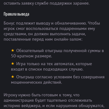
оставить заявку службе поддержки заранее.
Правила вывода
Бонус подлежит выводу и обналичиванию. Чтобы
игрок смог воспользоваться подаренными ему
средствами, он должен выполнить задачи,
поставленные перед ним онлайн-залом:
Обязательный отыгрыш полученной суммы в
50-кратном размере.
Игра только на тех автоматах, которые
входят в списки подходящих случаю.
Отыгрыш согласно условиям без совершения
мошеннических действий.
Игроку нужно быть готовым к тому, что
администрация будет тщательно отслеживать
историю вейджера, и если нарушения обнаружатся,