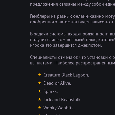
предложения связаны между собой еди
Гемблеры из разных онлайн-казино могут
одобренного автомата будет зависеть от
В задачи системы входят обязанности в
получит слишком весомый плюс, который 
игрока это завершится джекпотом.
Специалисты отмечают, что установки 
выплатами. Наиболее распространенным
Creature Black Lagoon,
Dead or Alive,
Sparks,
Jack and Beanstalk,
Wonky Wabbits,