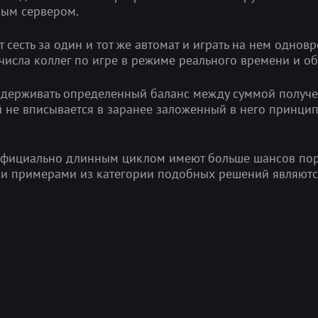
ным сервером.
 сесть за один и тот же автомат и играть на нем однов
 числа коллег по игре в режиме реального времени и о
ыдерживать определенный баланс между суммой получен
не вписывается в заранее заложенный в него принцип, 
с официально длинным циклом имеют больше шансов по
и примерами из категории подобных решений являютс