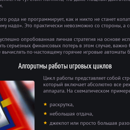
и.
о рода не программирует, как и никто не станет копат
ому надо». Это практически невозможно со стороны, а 
е успешно опробованная личная стратегия на основе ис
ть серьезных финансовых потерь в этом случае, важно 
ее вычислять по-настоящему горячие игровые автоматы б
Алгоритмы работы игровых циклов
Цикл работы представляет собой ст
который включает абсолютно все р
аппарата. На схематическом примере 
раскрутка,
небольшая отдача,
джекпот или просто большая разо