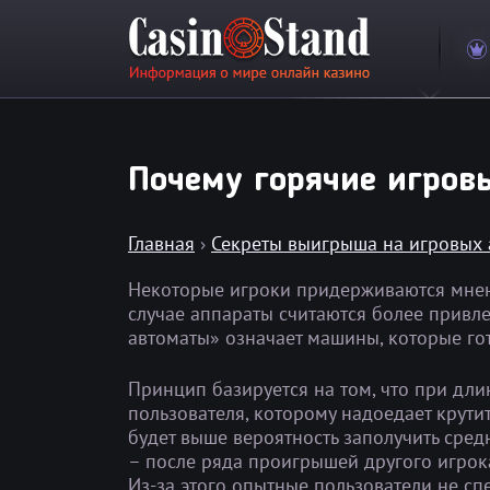
Почему горячие игров
Главная
›
Секреты выигрыша на игровых 
Некоторые игроки придерживаются мнени
случае аппараты считаются более привл
автоматы» означает машины, которые го
Принцип базируется на том, что при дл
пользователя, которому надоедает крутит
будет выше вероятность заполучить сред
– после ряда проигрышей другого игрок
Из-за этого опытные пользователи не сп