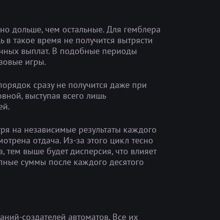
но дольше, чем остальные. Для гемблера
ь в такое время не получится вытрясти
чных выплат. В подобные периоды
изовые игры.
порядок сразу не получится даже при
овной, выступая всего лишь
ей.
тря на независимые результаты каждого
отрена отдача. Из-за этого цикл тесно
 тем выше будет дисперсия, что влияет
упные суммы после каждого десятого
ний-создателей автоматов. Все их