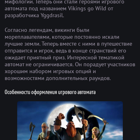
мифологии. Теперь они стали героями игрового
автомата под названием Vikings go Wild от
разработчика Yggdrasil.
Согласно легендам, викинги были
мореплавателями, которые постоянно искали
лучшие земли. Теперь вместе с ними в путешествие
отправится и игрок, ведь в конце странствий его
ожидает приятный приз. Интересной тематикой
автомат не ограничивается. Он порадует участников
хорошим набором игровых опций и
возможностями дополнительных раундов.
Особенности оформления игрового автомата