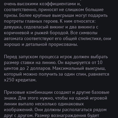
очень высокими коэффициентами и,
соответственно, приносят не слишком большие
призы. Более крупные выигрыши могут подарить
портреты главных героев. К ним относятся:
девушка, седовласый викинг и два викинга с
коричневой и рыжей бородой. Все символы
автомата соответствуют его общей стилистике, они
хорошо и детальной прорисованы.
Перед запуском процесса игрок должен выбрать
размер ставки на линию. Он варьируется от 10
центов до 2 долларов. Максимальный выигрыш,
который можно получить за один спин, равняется
х250 кредитам.
Призовые комбинации создают и другие базовые
знаки. Для этого нужно, чтобы на одной игровой
линии выпало несколько одинаковых
изображений. Они должны располагаться рядом
друг с другом. Размер вознаграждения будет