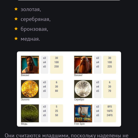
золотая,
серебряная,
бронзовая,
медная.
Они считаются младшими, поскольку наделены не