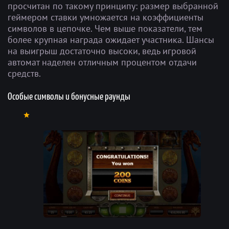
просчитан по такому принципу: размер выбранной
геймером ставки умножается на коэффициенты
символов в цепочке. Чем выше показатели, тем
более крупная награда ожидает участника. Шансы
на выигрыш достаточно высоки, ведь игровой
автомат наделен отличным процентом отдачи
средств.
Особые символы и бонусные раунды