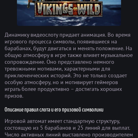
Динамику видеослоту придает анимация. Во время
игрового процесса символы, появившиеся на
барабанах, будут двигаться и менять положение. На
общую атмосферу в игре также влияет музыкальное
сопровождение. Оно представлено немного
тревожными мотивами, характерными для
приключенческих историй. Это не только создает
особую атмосферу, но и мотивирует геймеров
играть более продуктивно – достигать хороших
призов.
Описание правил слота и его призовой символики
Игровой автомат имеет стандартную структуру,
состоящую из 5 барабанов и 25 линий для выплат.
Число активных линий выставлено производителем