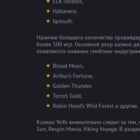
ELK Studios,
Habanero,
Igrosoft.
Наличие большого количества провайдер
более 500 игр. Основной упор казино де
появляются новинки гемблинг индустрии,
Blood Moon,
Arthur’s Fortune,
Golden Thunder,
Torro’s Gold,
Robin Hood’s Wild Forest и другие.
Казино YoYo внимательно следит за тем,
Sun, Respin Mania, Viking Voyage. В ра