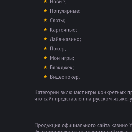
Новые;
Популярные;
Cлоты;
Карточные;
Лайв-казино;
Покер;
Мои игры;
Блэкджек;
Видеопокер.
Категории включают игры конкретных про
что сайт представлен на русском языке, у
Продукция официального сайта казино Y
функционирует на платформе Softswiss, 