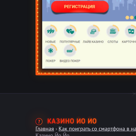
КАЗИНО ЙО ЙО
Главная
›
Как поиграть со смартфона в н
Казино Йо Йо