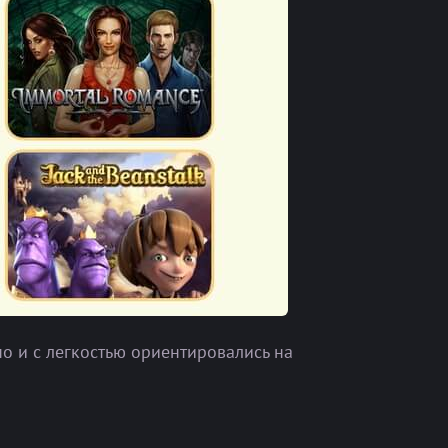
но и с легкостью ориентировались на