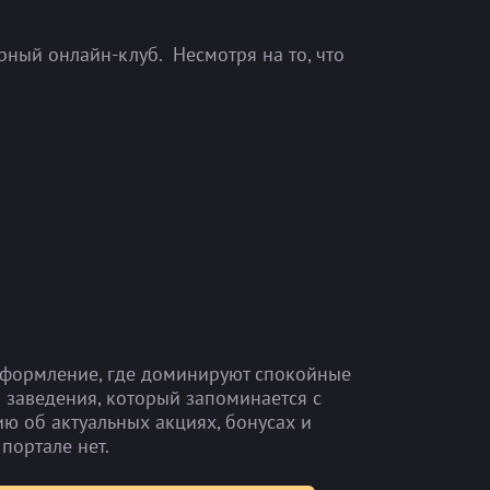
я
Банковские карты: 1500 руб
ярный онлайн-клуб. Несмотря на то, что
т
Электронные кошельки: 700 руб
плат
Электронные кошельки: 0-2 часа,
Банковские карты: 1-5 рабочих дня,
Банковский перевод: 1-5 рабочих
дня
ат
Максимальная сумма
устанавливается казино в
индивидуальном порядке
MasterCard, Neteller, Visa, Skrill,
Paysafe card, Bank Transfer,
Multibanco, Klarna, Boleto, Zimpler,
Qiwi
ода
MasterCard, Visa, Neteller, Qiwi,
Bitcoin, Skrill, Webmoney
оформление, где доминируют спокойные
 по
Украна, Афганистан, Кюрасао, Иран,
Ирак, Израиль, Нидерланды,
 заведения, который запоминается с
Великобритания, США, Молдова
ю об актуальных акциях, бонусах и
портале нет.
Да
оекта
support@YoYocasino.com
8-800-