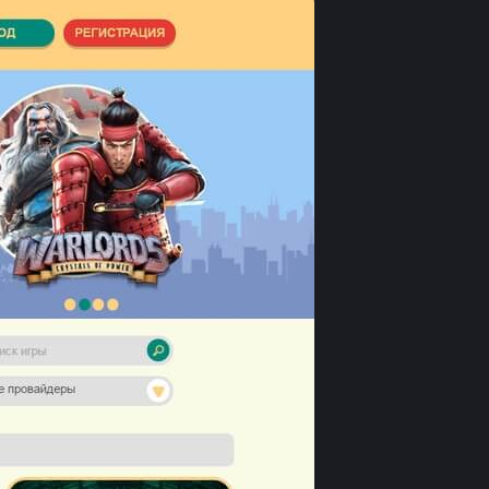
775-34-89