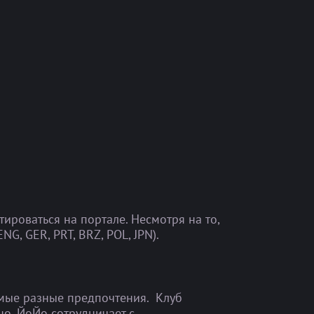
ироваться на портале. Несмотря на то,
G, GER, PRT, BRZ, POL, JPN).
амые разные предпочтения. Клуб
но. ЙоЙо сотрудничает с