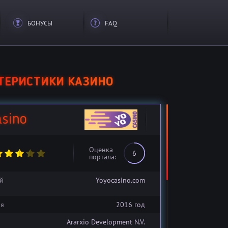
БОНУСЫ
FAQ
ТЕРИСТИКИ КАЗИНО
asino
Оценка
6
портала:
й
Yoyocasino.com
ия
2016 год
Ararxio Development N.V.