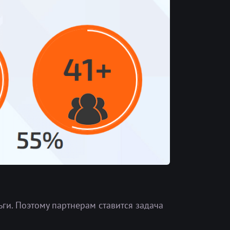
ьги. Поэтому партнерам ставится задача