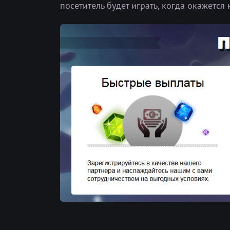
посетитель будет играть, когда окажется