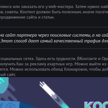
блинга или заказать его у web-мастера. Затем нужно най
, советы. Контент должен быть полезным, иначе посетите
 продвижение сайта и статьи.
 сайт партнера через поисковые системы, а на сай
 Этот способ дает самый качественный трафик для
циальных сетях. Здесь есть трудности. ВКонтакте и О
получить бан за рекламу азартных игр. Можно выйти из 
ается. Можно использовать обход блокировок, чтобы до
ый сайт.