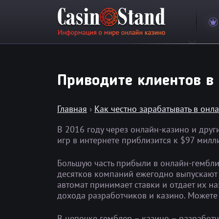
Приводите клиентов в 
Главная
›
Как честно зарабатывать в онл
В 2016 году через онлайн-казино и дру
игр в интернете приблизится к $97 милл
Большую часть прибыли в онлайн-гемблин
десятков компаний ежегодно выпускают 
автомат принимает ставки и отдает их н
дохода разработчиков и казино. Можете р
В цепочке гемблер – казино – разработч