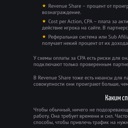
Revenue Share – процент от проиг
вознаграждение.
Cost per Action, CPA – плата за а
действие игрока на сайте. В партнер
Реферальная система или Sub Afil
получает некий процент от их дохода
У схемы оплаты за CPA есть риски для онл
подключают только проверенным партне
В Revenue Share тоже есть нюансы для па
совокупности они проиграют больше, чем
Каким сп
Чтобы обычный, ничего не подозревающи
работу. Она требует времени и сил. Част
способы, чтобы привлечь трафик на нужн