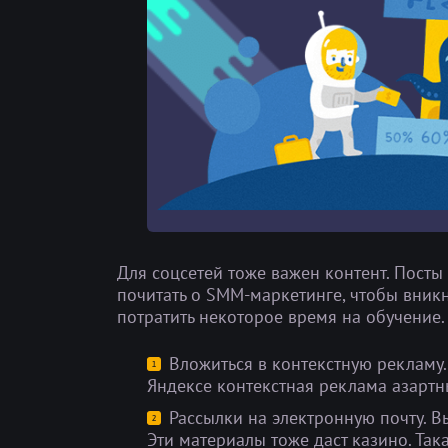
Для соцсетей тоже важен контент. Посты
почитать о SMM-маркетинге, чтобы вникн
потратить некоторое время на обучение.
Вложиться в контекстную рекламу.
Яндексе контекстная реклама азартн
Рассылки на электронную почту. В
Эти материалы тоже даст казино. Та