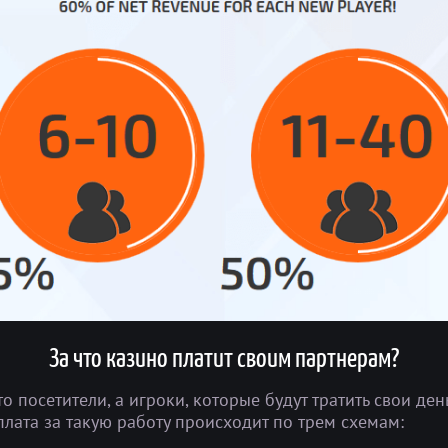
За что казино платит своим партнерам?
 посетители, а игроки, которые будут тратить свои ден
 Оплата за такую работу происходит по трем схемам: