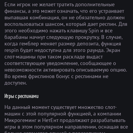
Если игрок не желает тратить дополнительные
финансы, а это может означать, что его устраивает
выпавшая комбинация, он не обязательно должен
воспользоваться шансом, который дает респин. Для
этого необходимо нажать клавишу Spin и все
барабаны начнут следующую прокрутку. В случае,
когда гемблер меняет размер депозита, функция
respin будет недоступна для этого раунда. Экран
слот-машины при таком раскладе выдаст
соответствующее уведомление, сообщающее о
невозможности активировать описываемую опцию.
Во время фриспинов бонус с респинами не
доступен.
Игры с респинами
На данный момент существует множество слот-
машин с этой популярной функцией, а компании
Микрогеминг и НетЕнт продолжают разрабатывать
игры в этом популярном направлении, оснащая все