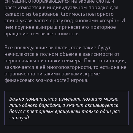
ситуации, отображающейся на экране слота, и
рассчитывается в индивидуальном порядке для
каждого из барабанов. Стоимость повторного
спина указывается сразу под кнопками «respin». И
чем крупнее выигрыш принесет это повторное
вращение, тем выше стоимость.
Все последующие выплаты, если такие будут,
начисляются в полном объеме в зависимости от
первоначальной ставки геймера. Плюс этой опции,
заключается в её многоповторности, то есть она не
ограниченна никакими рамками, кроме
финансовых возможностей игрока.
Важно помнить, что изменить позицию можно
лишь одного барабана, а значит активируется
бонус с повторным вращением только один раз
за раунд.