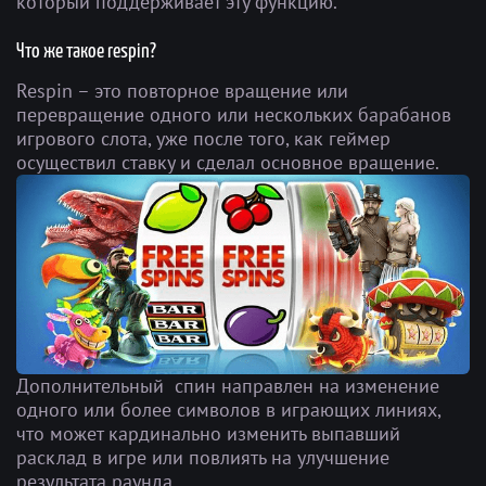
который поддерживает эту функцию.
Что же такое respin?
Respin – это повторное вращение или
перевращение одного или нескольких барабанов
игрового слота, уже после того, как геймер
осуществил ставку и сделал основное вращение.
Дополнительный спин направлен на изменение
одного или более символов в играющих линиях,
что может кардинально изменить выпавший
расклад в игре или повлиять на улучшение
результата раунда.