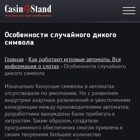
Особенности случайного дикого
символа
Главная
›
Как работают игровые автоматы. Вся
информация о слотах
› Особенности случайного
дикого символа
Изначально бонусные символы в автоматах
отсутствовали по умолчанию. Но с развитием
индустрии азартных развлечений и ужесточением
конкуренции между производителями автоматов,
разработчики вынуждены были прибегать к
хитростям. Таким образом, создатели
программного обеспечения смогли привлечь к
своим творениям большее количество