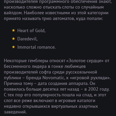
производителей программного обеспечения знают,
насколько сложно отыскать слоты со случайным
вайлдом. Наиболее известными из этой категории
принято называть трио автоматов, куда попали:
Heart of Gold,
Daredevil,
Immortal romance.
Некоторые гемблеры относят «Золотое сердце» от
бессменного лидера в гонке любимцев
производителей софта среди русскоязычной
публики – бренда Novomatic, к «игровой рухляди».
Причина тому – дата создания аппарата. Он
появилась больше десятка лет назад – в 2002 году.
С тех пор его популярность пошла на спад, и этот
слот все реже включают в игровые каталоги
недавно открывшихся виртуальных азартных
заведений.