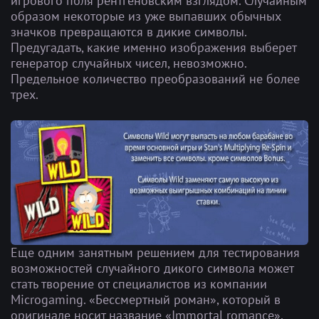
игрового поля рентгеновским взглядом. Случайным
образом некоторые из уже выпавших обычных
значков превращаются в дикие символы.
Предугадать, какие именно изображения выберет
генератор случайных чисел, невозможно.
Предельное количество преобразований не более
трех.
Еще одним занятным решением для тестирования
возможностей случайного дикого символа может
стать творение от специалистов из компании
Microgaming. «Бессмертный роман», который в
оригинале носит название «Immortal romance»,