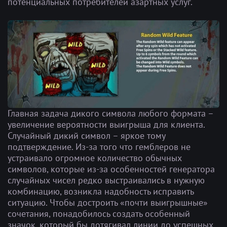
потенциальных потребителей азартных услуг.
Главная задача дикого символа любого формата –
увеличение вероятности выигрыша для клиента.
Случайный дикий символ – яркое тому
подтверждение. Из-за того что гемблеров не
устраивало огромное количество обычных
символов, которые из-за особенностей генератора
случайных чисел редко выстраивались в нужную
комбинацию, возникла надобность исправить
ситуацию. Чтобы достроить «почти выигрышные»
сочетания, понадобилось создать особенный
значок, который бы дотягивал линии до успешных,