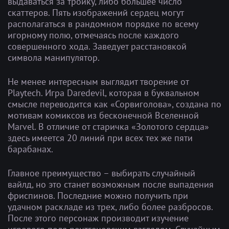
выдаваться за тройку, либо большее число
скаттеров. Пять изображений сердец могут
располагаться в рандомном порядке по всему
игорному полю, отмечаясь после каждого
совершенного хода. Заведует расстановкой
символа манипулятор.
Не менее интересным выглядит творение от
Playtech. Игра Daredevil, которая в буквальном
смысле переводится как «Сорвиголова», создана по
мотивам комиксов из бесконечной Вселенной
Marvel. В отличие от старичка «Золотого сердца»
здесь имеется 20 линий при всех тех же пяти
барабанах.
Главное преимущество – выбирать случайный
вайлд, но это станет возможным после выпадения
фриспинов. Последние можно получить при
удачном раскладе из трех, либо более разбросов.
После этого персонаж производит изучение