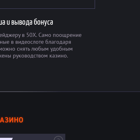
а и вывода бонуса
вейджеру в 50Х. Само поощрение
нные в видеослоте благодаря
можно снять любым удобным
жены руководством казино.
КАЗИНО