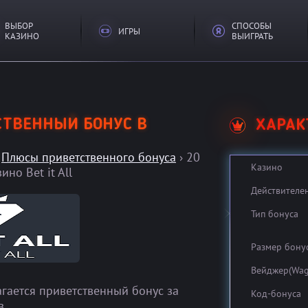
ВЫБОР
СПОСОБЫ
ИГРЫ
КАЗИНО
ВЫИГРАТЬ
СТВЕННЫЙ БОНУС В
ХАРАК
›
Плюсы приветственного бонуса
› 20
Казино
но Bet it All
Действителе
Тип бонуса
Размер бону
Вейджер(Wag
агается приветственный бонус за
Код-бонуса
в.