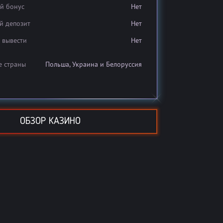
й бонус
Нет
й депозит
Нет
 вывести
Нет
 страны
Польша, Украина и Белоруссия
ОБЗОР КАЗИНО