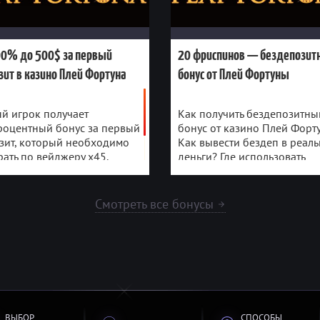
Действителе
Действ
тивен до отмены
Активен до отмены
н до
 первый депозит
Тип бонуса
Бездепозитный
Тип б
бонус
Размер
00% до 500$ за первый
20 фриспинов — бездепозит
100% до 500$
бонуса
Р
20 фриспинов
зит в казино Плей Фортуна
бонус от Плей Фортуны
б
Вейджер
Х45
(Wager)
Дополн
Нет
ный 
Нет
Код-бонуса
й игрок получает
Как получить бездепозитны
Ве
Эксклюзивн
20X
Нет
роцентный бонус за первый
бонус от казино Плей Форт
(
ый бонус
зит, который необходимо
Как вывести бездеп в реал
Экскл
Минимальны
Нет
ПОЛУЧИТЬ
ПОЛУЧИТЬ
10$
рать по вейджеру х45.
деньги? Где использовать
ый 
й депозит
бесплатные вращения от Pl
Миним
Возможность
Нет
Fortuna?
й де
Да
вывести
бонус
Возмож
Смотреть все бонусы
arrow_forward
Да
вы
Афганистан,
ания, Австралия,
ельгия, Болгария,
Афганистан,
Камбоджа, Витая,
Албания, Австралия,
Колумбия, Коста-
Бельгия, Болгария,
а, Хорватия, Куба,
Камбоджа, Витая,
р, Дания, Египет,
Колумбия, Коста-
грия, Индонезия,
Рика, Хорватия, Куба,
н, Ирак, Израиль,
Кипр, Дания, Египет,
ВЫБОР
СПОСОБЫ