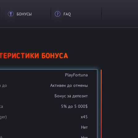
БОНУСЫ
FAQ
ТЕРИСТИКИ БОНУСА
PlayFortuna
н до
Активен до отмены
Бонус за депозит
са
5% до 5 000$
ger)
х45
Нет
ый
Нет