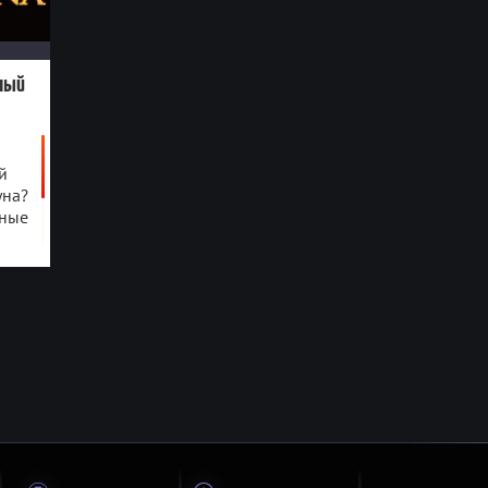
ителе
н до
онуса
ный
азмер
онуса
итель
бонус
й
йджер
уна?
Wager)
ьные
юзивн
бонус
ay
альны
позит
ность
вести
бонус