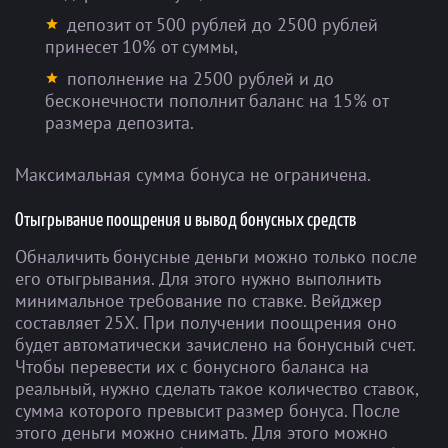
депозит от 500 рублей до 2500 рублей
принесет 10% от суммы,
пополнение на 2500 рублей и до
бесконечности пополнит баланс на 15% от
размера депозита.
Максимальная сумма бонуса не ограничена.
Отыгрывание поощрения и вывод бонусных средств
Обналичить бонусные деньги можно только после
его отыгрывания. Для этого нужно выполнить
минимальное требование по ставке. Вейджер
составляет 25Х. При получении поощрения оно
будет автоматически зачислено на бонусный счет.
Чтобы перевести их с бонусного баланса на
реальный, нужно сделать такое количество ставок,
сумма которого превысит размер бонуса. После
этого деньги можно снимать. Для этого можно