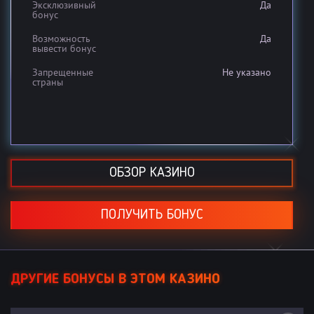
Эксклюзивный
Да
бонус
Возможность
Да
вывести бонус
Запрещенные
Не указано
страны
ОБЗОР КАЗИНО
ПОЛУЧИТЬ БОНУС
ДРУГИЕ БОНУСЫ В ЭТОМ КАЗИНО