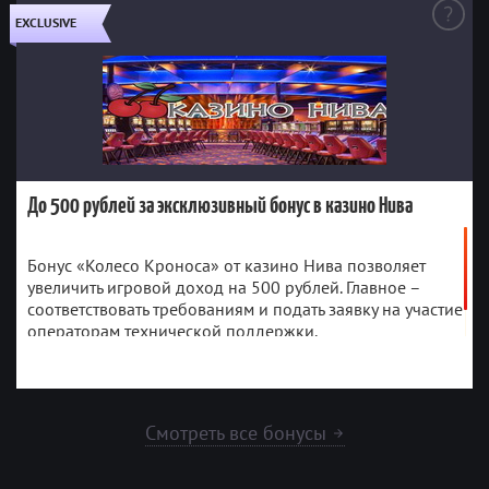
EXCLUSIVE
До 500 рублей за эксклюзивный бонус в казино Нива
NivaBet casino
Казино
Активен до отмены
Действителен до
Эксклюзивный
Тип бонуса
До 500 рублей
Размер бонуса
2хВ
Вейджер (Wager)
Нет
Код-бонуса
Да
Эксклюзивный бонус
До 500 рублей за эксклюзивный бонус в казино Нива
Да
Возможность вывести бонус
Не указано
Запрещенные страны
Бонус «Колесо Кроноса» от казино Нива позволяет
увеличить игровой доход на 500 рублей. Главное –
соответствовать требованиям и подать заявку на участие
операторам технической поддержки.
ПОЛУЧИТЬ
Смотреть все бонусы
arrow_forward