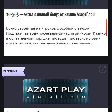
10-50$
бонуса
Вейджер
40х
(Wager)
10-50$ — эксклюзивный бонус от казино АзартПлей
Нет
Код-бонуса
Эксклюзивн
Да
Бонус рассчитан на игроков с особым статусом.
ый бонус
Подлежит выводу после верификации личности. Казино
Минимальны
Нет
й депозит
в обязательном порядке проводит проверку истории
Возможность
игр перед тем, как разрешить вывод выигрыша.
Да
вывести
ПОЛУЧИТЬ
бонус
Австралия, Великобритания, Венгрия,
Германия, Израиль, Ирак, Иран, Испания,
Запрещенны
Италия, Канада, Кипр, Латвия, Нидерланды
е страны
(Голландия), Польша, Португалия, Саудовская
FREESPINS
100 фриспинов на бесплатные вращения в казино
Аравия, США, Турция, Украина, Франция
АзартПлей
AzartPlay
Казино
Действителе
Активен до отмены
н до
Бесплатные вращения(Free-spins)
Тип бонуса
Размер
100 фриспинов
бонуса