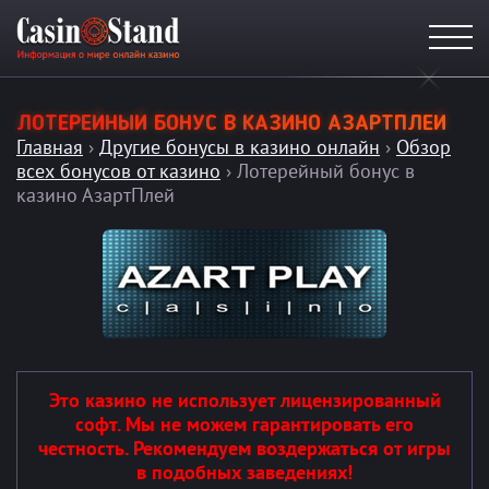
ЛОТЕРЕЙНЫЙ БОНУС В КАЗИНО АЗАРТПЛЕЙ
Главная
›
Другие бонусы в казино онлайн
›
Обзор
всех бонусов от казино
› Лотерейный бонус в
казино АзартПлей
Это казино не использует лицензированный
софт. Мы не можем гарантировать его
честность. Рекомендуем воздержаться от игры
в подобных заведениях!