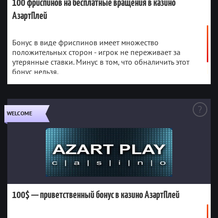
100 фриспинов на бесплатные вращения в казино
Вейджер
Нет
(Wager)
АзартПлей
Нет
Код-бонуса
Эксклюзивн
Нет
Бонус в виде фриспинов имеет множество
ый бонус
положительных сторон - игрок не переживает за
Минимальны
Нет
й депозит
утерянные ставки. Минус в том, что обналичить этот
ПОЛУЧИТЬ
Возможность
бонус нельзя.
Да
вывести
бонус
Австралия, Великобритания, Венгрия,
Германия, Израиль, Ирак, Иран, Испания,
Запрещенны
WELCOME
Италия, Канада, Кипр, Латвия, Нидерланды
100$ — приветственный бонус в казино АзартПлей
е страны
(Голландия), Польша, Португалия, Саудовская
AzartPlay
Казино
Аравия, США, Турция, Украина, Франция
Действителе
Активен до отмены
н до
Приветственный
Тип бонуса
Размер
100$
бонуса
Вейджер
60X
(Wager)
100$ — приветственный бонус в казино АзартПлей
Нет
Код-бонуса
Эксклюзивн
Нет