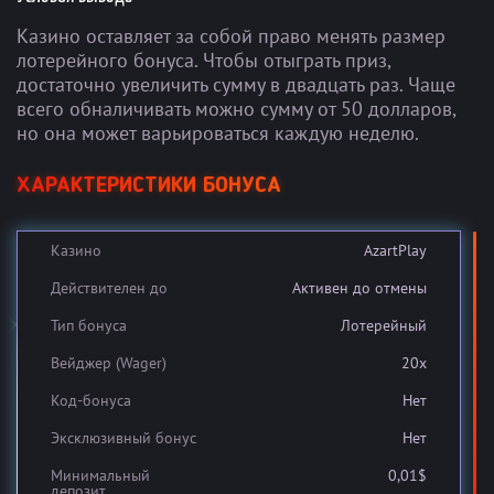
Казино оставляет за собой право менять размер
лотерейного бонуса. Чтобы отыграть приз,
достаточно увеличить сумму в двадцать раз. Чаще
всего обналичивать можно сумму от 50 долларов,
но она может варьироваться каждую неделю.
ХАРАКТЕРИСТИКИ БОНУСА
Казино
AzartPlay
Действителен до
Активен до отмены
Тип бонуса
Лотерейный
Вейджер (Wager)
20х
Код-бонуса
Нет
Эксклюзивный бонус
Нет
Минимальный
0,01$
депозит