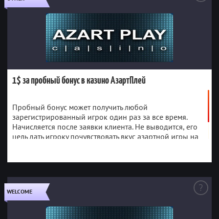
1$ за пробный бонус в казино АзартПлей
AzartPlay
Казино
Действителе
Активен до отмены
н до
Пробный
Тип бонуса
Размер
1$
бонуса
Вейджер
Нет
(Wager)
1$ за пробный бонус в казино АзартПлей
Нет
Код-бонуса
Эксклюзивн
Нет
Пробный бонус может получить любой
ый бонус
зарегистрированный игрок один раз за все время.
Минимальны
1$
й депозит
Начисляется после заявки клиента. Не выводится, его
Возможность
цель дать игроку почувствовать вкус азартной игры на
Нет
вывести
деньги.
ПОЛУЧИТЬ
бонус
Австралия, Великобритания, Венгрия,
Германия, Израиль, Ирак, Иран, Испания,
Запрещенны
Италия, Канада, Кипр, Латвия, Нидерланды
е страны
(Голландия), Польша, Португалия, Саудовская
WELCOME
10-100% за приветственный бонус в казино АзартПлей
Аравия, США, Турция, Украина, Франция
AzartPlay
Казино
Действителе