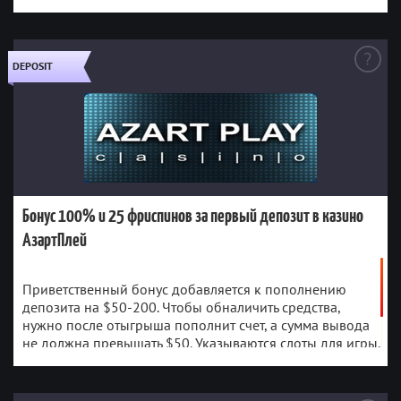
Австралия, Великобритания, Венгрия,
Германия, Израиль, Ирак, Иран, Испания,
Запрещенны
Италия, Канада, Кипр, Латвия, Нидерланды
е страны
(Голландия), Польша, Португалия, Саудовская
DEPOSIT
Бонус 100% и 25 фриспинов за первый депозит в
Аравия, США, Турция, Украина, Франция
казино АзартПлей
AzartPlay
Казино
Действителе
Активен до отмены
н до
За первый депозиты
Тип бонуса
Размер
100%, до 10000 рублей
бонуса
Бонус 100% и 25 фриспинов за первый депозит в казино
Вейджер
20х
(Wager)
АзартПлей
Нет
Код-бонуса
Эксклюзивн
Нет
Приветственный бонус добавляется к пополнению
ый бонус
депозита на $50-200. Чтобы обналичить средства,
Минимальны
50$
й депозит
нужно после отыгрыша пополнит счет, а сумма вывода
ПОЛУЧИТЬ
Возможность
не должна превышать $50. Указываются слоты для игры.
Да
вывести
бонус
Австралия, Великобритания, Венгрия,