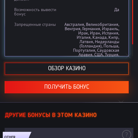
Возможность вывести
Да
бонус
Запрещенные страны
Австралия, Великобритания,
Венгрия, Германия, Израиль,
Ирак, Иран, Испания,
Италия, Канада, Кипр,
Латвия, Нидерланды
(Голландия), Польша,
Португалия, Саудовская
Аравия, США, Турция,
Украина, Франция
ОБЗОР КАЗИНО
ПОЛУЧИТЬ БОНУС
ДРУГИЕ БОНУСЫ В ЭТОМ КАЗИНО
OTHER