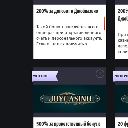
Размер
100-200%
бонуса
200% за депозит в Джойказино
200%
Вейджер
20X
(Wager)
Джой
Нет
Код-бонуса
Такой бонус начисляется всего
Эксклюзивн
Нет
один раз при открытии личного
При 
ый бонус
счета и персонального аккаунта.
кази
Минимальны
10$
Если пытаться получить в
й депозит
испо
Joycasino бонус
несколько раз, то
ПОЛУЧИТЬ
Возможность
коли
все аккаунты, кроме основного,
Да
вывести
отка
будут заблокированы.
бонус
усло
Австралия, Бельгия,
удов
Великобритания,
WELCOME
NO DEPO
Венгрия, Германия,
500% за приветственный
Ав
Гонконг, Дания,
бонус в Джойказино
Испания, Италия,
Ве
Joycasino
Казино
Латвия, Нидерланды
Запрещенны
(Голландия),
Действителе
е страны
Периодически
Португалия,
н до
Лат
Словакия, США,
Ак
Приветственный
Тип бонуса
Франция, Чехия,
Размер
500%
Швеция
бонуса
500% за приветственный бонус в
20 ф
Дополнитель