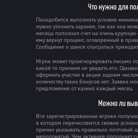
Что нужно для по
Понадобится выполнить условие минимал
нужно уточнить заранее, так как она мож
месяца пополнил счет на очень крупную с
ему вернут процент, оговоренный в прав
Сообщение о шансе отыграться приходит 
Игрок может проигнорировать письмо по
какой-то причине не увидеть его. Однак
оформить участие в акции задним числом
количеству таких бонусов нет. Заявки м
предложения от казино каждый месяц.
Можно ли выв
Все зарегистрированные игроки получаю
в котором перечисляются свежие условия
причин указывать правильно почтовый ад
мероприятий. Чем активнее пополняет сч