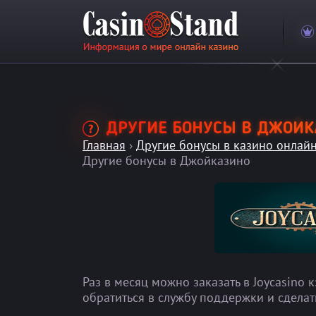
ДРУГИЕ БОНУСЫ В ДЖОЙ
Главная
›
Другие бонусы в казино онлай
Другие бонусы в Джойказино
Раз в месяц можно заказать в Joycasino 
обратиться в службу поддержки и сделат