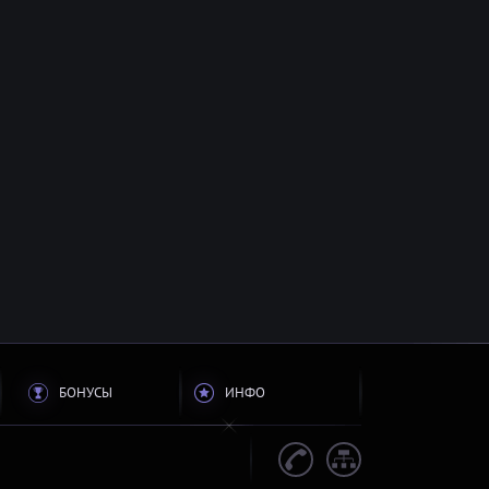
БОНУСЫ
ИНФО