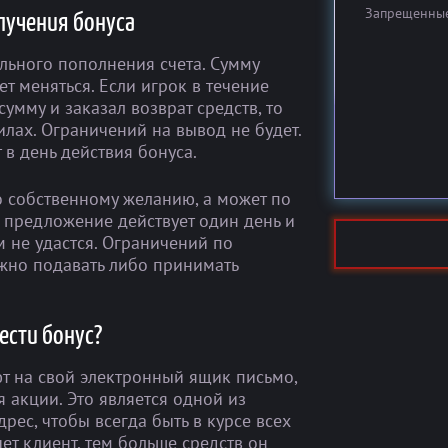
Запрещенные
лучения бонуса
ьного пополнения счета. Сумму
ет меняться. Если игрок в течение
умму и заказал возврат средств, то
илах. Ограничений на вывод не будет.
в день действия бонуса.
 собственному желанию, а может по
о предложение действует один день и
 не удастся. Ограничений по
ожно подавать либо принимать
ести бонус?
т на свой электронный ящик письмо,
 акции. Это является одной из
рес, чтобы всегда быть в курсе всех
ет клиент, тем больше средств он