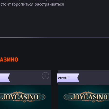
 стоит торопиться расстраиваться
КАЗИНО
DEPOSIT
200% за первый депозит в
5-500 баллов за лоте
Джойказино + 200 фриспинов
Джойк
Joycasino
Казино
Joycasino
К
Действителе
Действ
тивен до отмены
Активен до отмены
н до
 первый депозит
Тип бонуса
Лотерея
Тип б