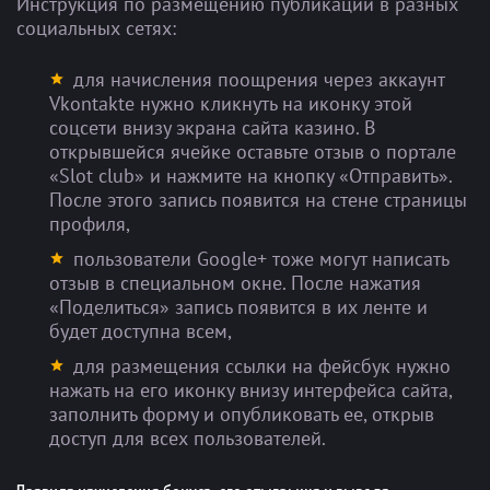
Инструкция по размещению публикации в разных
социальных сетях:
для начисления поощрения через аккаунт
Vkontakte нужно кликнуть на иконку этой
соцсети внизу экрана сайта казино. В
открывшейся ячейке оставьте отзыв о портале
«Slot club» и нажмите на кнопку «Отправить».
После этого запись появится на стене страницы
профиля,
пользователи Google+ тоже могут написать
отзыв в специальном окне. После нажатия
«Поделиться» запись появится в их ленте и
будет доступна всем,
для размещения ссылки на фейсбук нужно
нажать на его иконку внизу интерфейса сайта,
заполнить форму и опубликовать ее, открыв
доступ для всех пользователей.