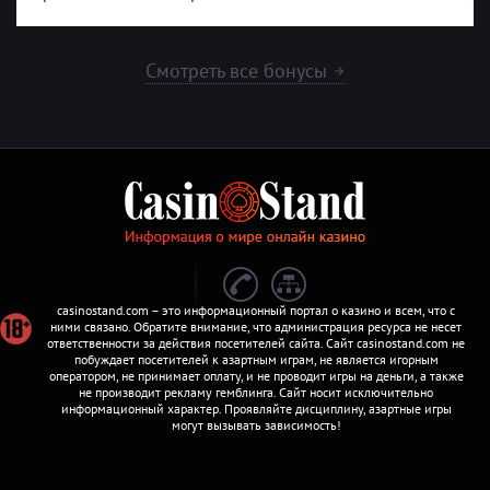
Смотреть все бонусы
arrow_forward
casinostand.com – это информационный портал о казино и всем, что с
ними связано. Обратите внимание, что администрация ресурса не несет
ответственности за действия посетителей сайта. Сайт casinostand.com не
побуждает посетителей к азартным играм, не является игорным
оператором, не принимает оплату, и не проводит игры на деньги, а также
не производит рекламу гемблинга. Сайт носит исключительно
информационный характер. Проявляйте дисциплину, азартные игры
могут вызывать зависимость!