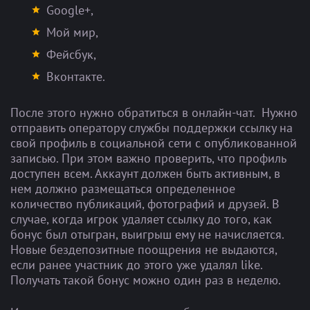
Google+,
Мой мир,
Фейсбук,
Вконтакте.
После этого нужно обратиться в онлайн-чат. Нужно
отправить оператору службы поддержки ссылку на
свой профиль в социальной сети с опубликованной
записью. При этом важно проверить, что профиль
доступен всем. Аккаунт должен быть активным, в
нем должно размещаться определенное
количество публикаций, фотографий и друзей. В
случае, когда игрок удаляет ссылку до того, как
бонус был отыгран, выигрыш ему не начисляется.
Новые бездепозитные поощрения не выдаются,
если ранее участник до этого уже удалял like.
Получать такой бонус можно один раз в неделю.