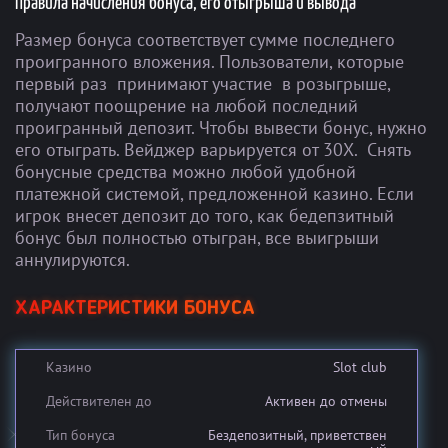
Правила начисления бонуса, его отыгрыша и вывода
Размер бонуса соответствует сумме последнего
проигранного вложения. Пользователи, которые
первый раз принимают участие в розыгрыше,
получают поощрение на любой последний
проигранный депозит. Чтобы вывести бонус, нужно
его отыграть. Вейджер варьируется от 30Х. Снять
бонусные средства можно любой удобной
платежной системой, предложенной казино. Если
игрок внесет депозит до того, как бедепзитный
бонус был полностью отыгран, все выигрыши
аннулируются.
ХАРАКТЕРИСТИКИ БОНУСА
Казино
Slot club
Действителен до
Активен до отмены
Тип бонуса
Бездепозитный, приветствен