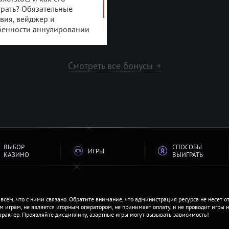
Нет
Код-бонуса
грать? Обязательные
Эксклюзивн
вия, вейджер и
Нет
ый бонус
бенности аннулировании
ПОЛУЧИТЬ
100 российских
Минимальны
исленных поощрений.
рублей
й депозит
Возможность
Да
вывести
Смотреть все бонусы
arrow_forward
бонус
ВЫБОР
СПОСОБЫ
ИГРЫ
КАЗИНО
ВЫИГРАТЬ
всем, что с ними связано. Обратите внимание, что администрация ресурса не несет о
м играм, не является игорным оператором, не принимает оплату, и не проводит игры н
рактер. Проявляйте дисциплину, азартные игры могут вызывать зависимость!