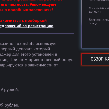
его честность. Рекомендуем
Минимальны
ры в подобных заведениях!
депозит
Возможность
акомиться с подборкой
бонус
едложений за регистрацию
.
казино Luxorslots использует
 первый депозит, который
йджер для этого установлен в
иниц. При этом приветственный бонус
ОБЗОР К
варьируются в зависимости от
,
9 рублей,
9 рублей,