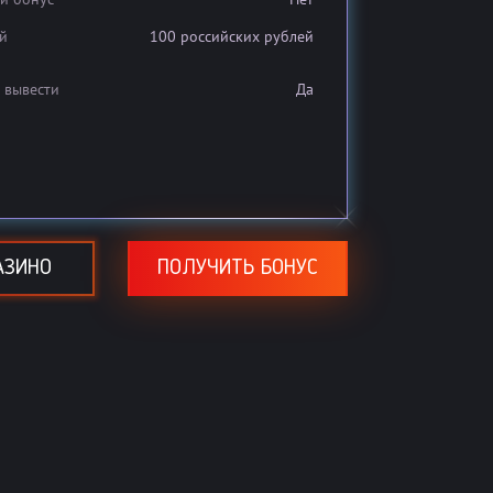
й
100 российских рублей
 вывести
Да
АЗИНО
ПОЛУЧИТЬ БОНУС