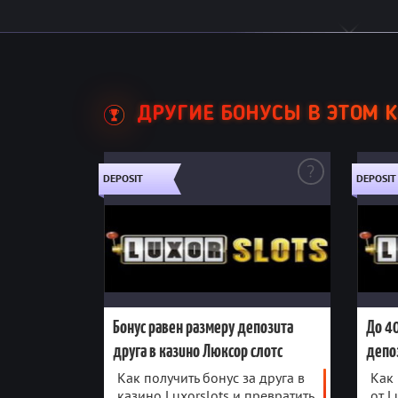
ДРУГИЕ БОНУСЫ В ЭТОМ 
DEPOSIT
DEPOSIT
Бонус равен размеру депозита
друга в казино Люксор слотс
Luxorslots
Казино
Активен до
Действителен до
отмены
Дей
За друга
Тип бонуса
100% от
Размер бонуса
депозита друга
Бонус равен размеру депозита
До 4
45х
Вейджер(Wager)
Нет
Код-бонуса
друга в казино Люксор слотс
депо
ро
Эксклюзивный
Нет
Как получить бонус за друга в
Как
бонус
казино Luxorslots и превратить
от L