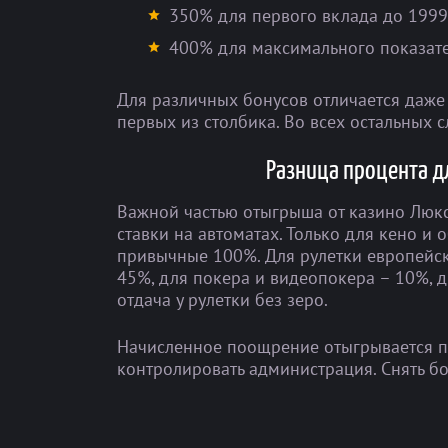
350% для первого вклада до 1999
400% для максимального показате
Для различных бонусов отличается даже
первых из столбика. Во всех остальных с
Разница процента д
Важной частью отыгрыша от казино Люкс
ставки на автоматах. Только для кено и 
привычные 100%. Для рулетки европейск
45%, для покера и видеопокера – 10%, д
отдача у рулетки без зеро.
Начисленное поощрение отыгрывается п
контролировать администрация. Снять б