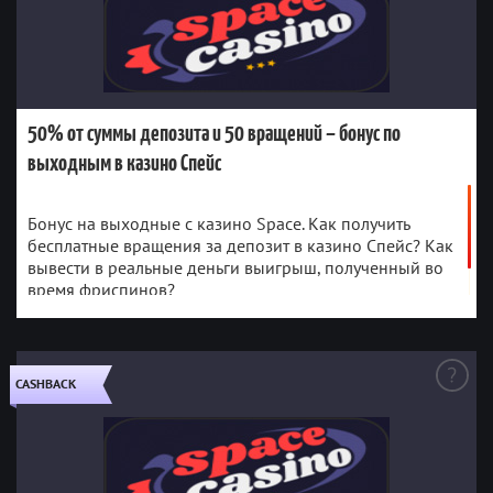
Space casino
Казино
Действителе
Активен до отмены
н до
Бонус выходного дня
Тип бонуса
Размер
50%
бонуса
50% от суммы депозита и 50 вращений – бонус по
Дополнитель
50 фриспинов
ный бонус
выходным в казино Спейс
Вейджер
х40
(Wager)
Бонус на выходные с казино Space. Как получить
Нет
Код-бонуса
бесплатные вращения за депозит в казино Спейс? Как
Эксклюзивн
Нет
ый бонус
вывести в реальные деньги выигрыш, полученный во
ПОЛУЧИТЬ
Минимальны
время фриспинов?
20 евро
й депозит
Возможность
Да
вывести
бонус
CASHBACK
Австралия, Бельгия, Германия, Италия,
От 5% до 15% за кешбек бонус в казино Спейс
Запрещенны
Нидерланды, Пуэрто-Рико, Швеция,
Space casino
Казино
е страны
Швейцария, Испания, Великобритания, США.
Действителе
Бессрочный
н до
Кэшбэк
Тип бонуса