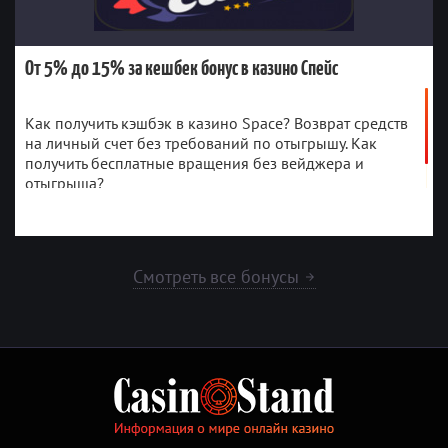
Размер
От 5% до 15%
бонуса
Вейджер
Нет
(Wager)
От 5% до 15% за кешбек бонус в казино Спейс
Эксклюзивн
Нет
ый бонус
Как получить кэшбэк в казино Space? Возврат средств
Возможность
Да
вывести
на личный счет без требований по отыгрышу. Как
бонус
получить бесплатные вращения без вейджера и
Австралия, Бельгия, Германия, Италия,
отыгрыша?
Запрещенны
Нидерланды, Пуэрто-Рико, Швеция,
ПОЛУЧИТЬ
е страны
Швейцария, Испания, Великобритания, США.
Смотреть все бонусы
arrow_forward