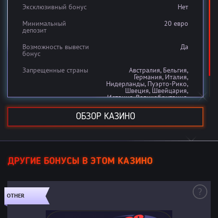
Эксклюзивный бонус
Нет
Минимальный
20 евро
депозит
Возможность вывести
Да
бонус
Запрещенные страны
Австралия, Бельгия,
Германия, Италия,
Нидерланды, Пуэрто-Рико,
Швеция, Швейцария,
Испания, Великобритания,
США.
ОБЗОР КАЗИНО
ДРУГИЕ БОНУСЫ В ЭТОМ КАЗИНО
OTHER
50% от суммы депозита и 50 вращений – бонус по
выходным в казино Спейс