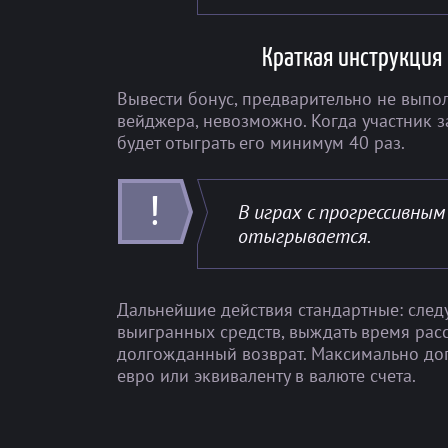
Краткая инструкция
Вывести бонус, предварительно не выпо
вейджера, невозможно. Когда участник з
будет отыграть его минимум 40 раз.
В играх с прогрессивным
отыгрывается.
Дальнейшие действия стандартные: следу
выигранных средств, выждать время рас
долгожданный возврат. Максимально до
евро или эквиваленту в валюте счета.