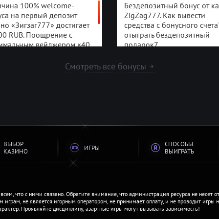
ичина 100% welcome-
Бездепозитный бонус от к
Эксклюзивный
Эксклюз
Нет
Нет
уса на первый депозит
ZigZag777. Как вывести
бонус
но «Зигзаг777» достигает
средства с бонусного счета
Минимальный
Минима
ПОЛУЧИТЬ
ПОЛУЧИТЬ
500 RUB
20$
00 RUB. Поощрение с
отыграть бездепозитный
депозит
де
имальным вейджером ×40
подарок7
Возможность
Возмож
Да
Да
упно после регистрации.
вывести бонус
вывести 
отыгрывания и бонус, и
Запрещенные
Запрещ
Смотреть все бонусы
arrow_forward
США
США
грыш будут аннулированы.
страны
с
ВЫБОР
СПОСОБЫ
ИГРЫ
КАЗИНО
ВЫИГРАТЬ
всем, что с ними связано. Обратите внимание, что администрация ресурса не несет о
м играм, не является игорным оператором, не принимает оплату, и не проводит игры н
рактер. Проявляйте дисциплину, азартные игры могут вызывать зависимость!