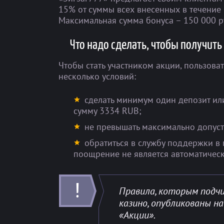
15% от суммы всех внесенных в течение
Максимальная сумма бонуса – 150 000 р
Что надо сделать, чтобы получить
Чтобы стать участником акции, пользов
несколько условий:
сделать минимум один депозит или
сумму 3334 RUB;
не превышать максимально допуст
обратиться в службу поддержки в 
поощрение не является автоматичес
Правила, которым подч
казино, опубликованы на
«Акции».