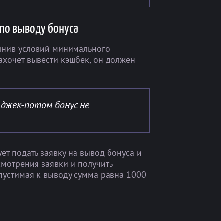
 по выводу бонуса
лнив условий минимального
ахочет вывести кэшбек, он должен
 джек-потом бонус не
ет подать заявку на вывод бонуса и
смотрения заявки и получить
пустимая к выводу сумма равна 1000