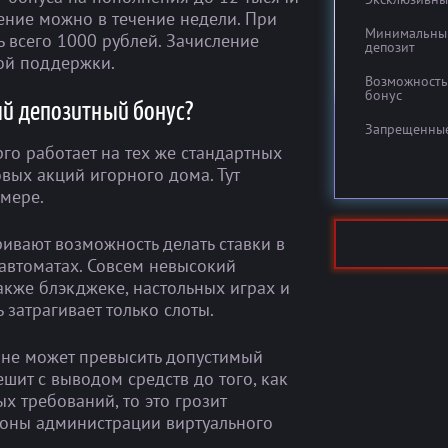
ние можно в течение недели. При
Минимальны
 всего 1000 рублей. Зачисление
депозит
кой поддержки.
Возможность
бонус
ый депозитный бонус?
Запрещенные
го работает на тех же стандартных
овых акций игорного дома. Тут
мере.
ивают возможность делать ставки в
 автоматах. Совсем невысокий
акже блэкджеке, настольных играх и
 затрагивает только слоты.
, не может превысить допустимый
шит с выводом средств до того, как
х требований, то это грозит
роны администрации виртуального