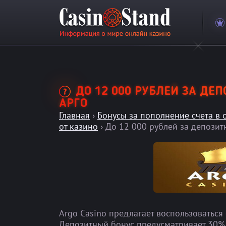
ДО 12 000 РУБЛЕЙ ЗА ДЕ
АРГО
Главная
›
Бонусы за пополнение счета в 
от казино
› До 12 000 рублей за депозит
Argo Casino предлагает воспользоватьс
Депозитный бонус предусматривает 30%