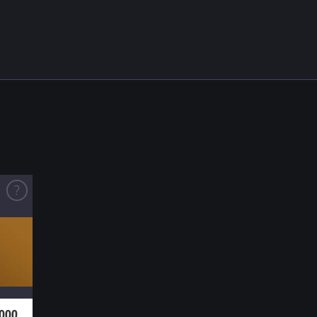
до 24
 Арго
азино
ен до
онуса
онуса
 000