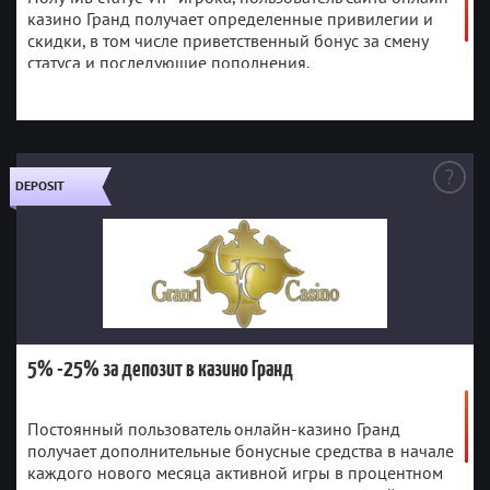
Минимальный
5000$
казино Гранд получает определенные привилегии и
депозит
скидки, в том числе приветственный бонус за смену
Возможность
Да
статуса и последующие пополнения.
вывести бонус
США, Италия, Турция, Франция,
Запрещенные
ПОЛУЧИТЬ
Израиль, Нидерланды
страны
DEPOSIT
5% -25% за депозит в казино Гранд
Grand Casino
Казино
Активен до отмены
Действителен до
Депозитный
Тип бонуса
5% -25%
Размер бонуса
30X
Вейджер (Wager)
Нет
Код-бонуса
Эксклюзивный
Нет
5% -25% за депозит в казино Гранд
бонус
Минимальный
30$
депозит
Постоянный пользователь онлайн-казино Гранд
Возможность
Да
получает дополнительные бонусные средства в начале
вывести бонус
каждого нового месяца активной игры в процентном
США, Италия, Турция, Франция,
Запрещенные