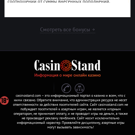
соотношении от суммы внесенных пополнений.
Израиль, Нидерланды
страны
ПОЛУЧИТЬ
Смотреть все бонусы
arrow_forward
casinostand.com – это информационный портал о казино и всем, что с
ними связано. Обратите внимание, что администрация ресурса не несет
ответственности за действия посетителей сайта. Сайт casinostand.com не
побуждает посетителей к азартным играм, не является игорным
оператором, не принимает оплату, и не проводит игры на деньги, а также
не производит рекламу гемблинга. Сайт носит исключительно
информационный характер. Проявляйте дисциплину, азартные игры
могут вызывать зависимость!