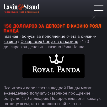
150 ДОЛЛАРОВ ЗА ДЕПОЗИТ В КАЗИНО РОЯЛ
ПАНДА
Главная
›
Бонусы за пополнение счета в онлайн-
казино
›
Обзор всех бонусов от казино
› 150
долларов за депозит в казино Роял Панда
Все игроки королевства щедрой Панды могут
еженедельно получать сказочное поощрение –
бонус до 150 долларов. Подарок выдается каждую
пятницу всем, кто пополнит свой счет на