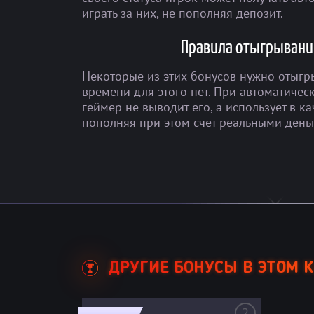
играть за них, не пополняя депозит.
Правила отыгрывани
Некоторые из этих бонусов нужно отыгры
времени для этого нет. При автоматичес
геймер не выводит его, а использует в ка
пополняя при этом счет реальными день
ДРУГИЕ БОНУСЫ В ЭТОМ 