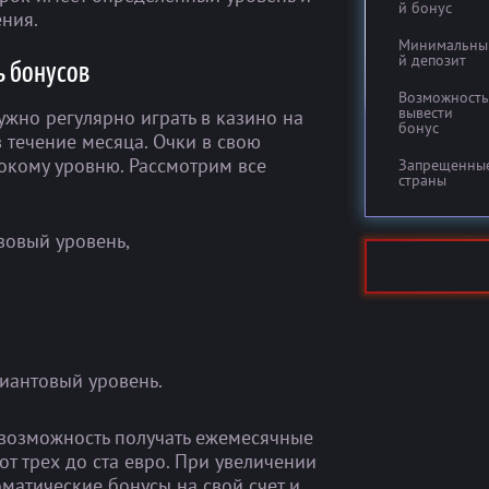
й бонус
ения.
Минимальны
й депозит
ь бонусов
Возможность
вывести
жно регулярно играть в казино на
бонус
в течение месяца. Очки в свою
окому уровню. Рассмотрим все
Запрещенны
страны
зовый уровень,
иантовый уровень.
 возможность получать ежемесячные
от трех до ста евро. При увеличении
оматические бонусы на свой счет и