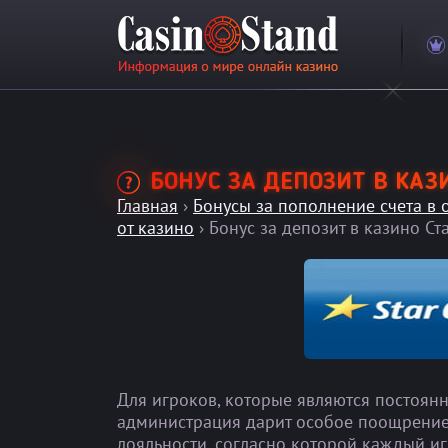
БОНУС ЗА ДЕПОЗИТ В КАЗ
Главная
›
Бонусы за пополнение счета в 
от казино
› Бонус за депозит в казино Ст
Для игроков, которые являются постоян
администрация дарит особое поощрение.
лояльности, согласно которой каждый и