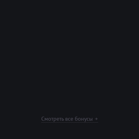
Смотреть все бонусы
arrow_forward