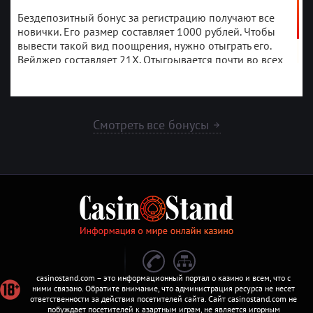
Нет
Минимальный депозит
Возможность вывести
Бездепозитный бонус за регистрацию получают все
Да
бонус
новички. Его размер составляет 1000 рублей. Чтобы
Мальта, Молдова, США,
вывести такой вид поощрения, нужно отыграть его.
Запрещенные страны
Франция
Вейджер составляет 21Х. Отыгрывается почти во всех
видах игр.
ПОЛУЧИТЬ
Смотреть все бонусы
arrow_forward
casinostand.com – это информационный портал о казино и всем, что с
ними связано. Обратите внимание, что администрация ресурса не несет
ответственности за действия посетителей сайта. Сайт casinostand.com не
побуждает посетителей к азартным играм, не является игорным