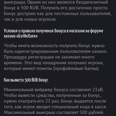
выигрыша. Одним из них является бездепозитный
бонус в 500 RUB. Получить его достаточно просто.
Бонус доступен как для постоянных пользователей,
так и для новых игроков.
Условия и правила получения бонуса в магазине на форуме
казино «БэтИнХэлл»
Чтобы иметь возможность получить бонус нужно
быть зарегистрированным пользователем казино.
Процедура регистрации не занимает много
времени. Этот вид поощрения получают игроки,
которые имеют поинты (профайловые баллы).
Как вывести 500 RUB бонус
Минимальный вейджер бонуса составляет 21xB.
Чтобы вывести средства, полученные за бонус,
нужно отыграть его 21 раз. Бонус выдается после
того, как игрок вводит специальный кода в кассе.
Максимальный выигрыш составляет 500 рублей.