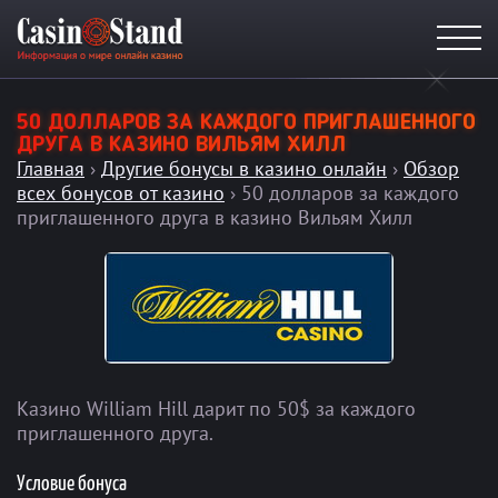
50 ДОЛЛАРОВ ЗА КАЖДОГО ПРИГЛАШЕННОГО
ДРУГА В КАЗИНО ВИЛЬЯМ ХИЛЛ
Главная
›
Другие бонусы в казино онлайн
›
Обзор
всех бонусов от казино
› 50 долларов за каждого
приглашенного друга в казино Вильям Хилл
Казино William Hill дарит по 50$ за каждого
приглашенного друга.
Условие бонуса