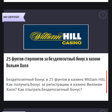
NO DEPOSIT
25 фунтов стерлингов за бездепозитный бонус в
казино Вильям Хилл
William Hill Casino
Казино
Активен до отмены
Действителен до
Бездепозитный
Тип бонуса
£25
Размер бонуса
х1,5
Вейджер (Wager)
Промокод (постоянно
Код-бонуса
25 фунтов стерлингов за бездепозитный бонус в казино
обновляется)
Вильям Хилл
Нет
Эксклюзивный бонус
£25
Минимальный депозит
Возможность вывести
Да
Бездепозитный бонус в 25 фунтов в казино William Hill.
бонус
Как получить бонус за регистрацию в казино Виллиам
Хилл? Как отыграть бездепозитный бонус?
ПОЛУЧИТЬ