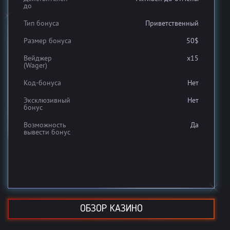
до
Тип бонуса
Приветственный
Размер бонуса
50$
Вейджер
х15
(Wager)
Код-бонуса
Нет
Эксклюзивный
Нет
бонус
Возможность
Да
вывести бонус
ОБЗОР КАЗИНО