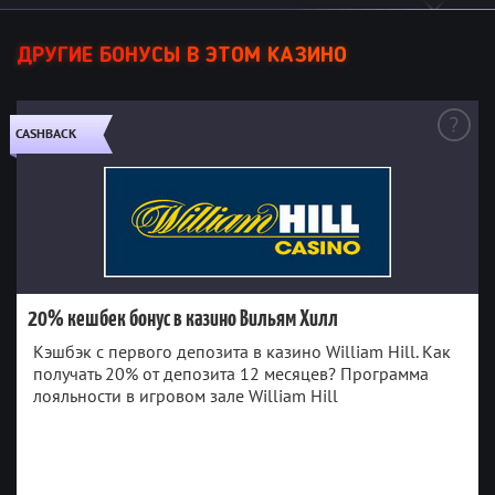
ДРУГИЕ БОНУСЫ В ЭТОМ КАЗИНО
CASHBACK
20% кешбек бонус в казино Вильям Хилл
William Hill Casino
Казино
Активен до отмены
Действителен до
Кэшбек
Тип бонуса
20% от размера первого
депозита ежемесячно на
Размер бонуса
протяжении года
Нет
Вейджер (Wager)
Нет
Код-бонуса
20% кешбек бонус в казино Вильям Хилл
Нет
Эксклюзивный бонус
Кэшбэк с первого депозита в казино William Hill. Как
получать 20% от депозита 12 месяцев? Программа
лояльности в игровом зале William Hill
ПОЛУЧИТЬ