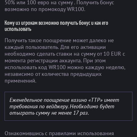
50% или 100 евро на сумму . Получить бонус
возможно по промокоду WR100.
Кому из игрокам возможно получить бонус и как его
использовать
Получить такое поощрение может далеко не
каждый пользователь. Для его активации
необходимо сделать ставки на сумму от 10 EUR с
момента регистрации аккаунта. При этом
использовать код WR100 можно каждую неделю,
независимо от количества предыдущих
применений.
Еженедельное поощрение казино «ТТР» имеет
требования по вейджеру. Необходимо будет
отыграть сумму не менее 17 раз.
Ознакомившись с правилами использования