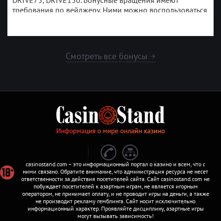
Возможность
требования по вейджеру. Ними можно воспользоваться
Да
вывести
1 раз с одного аккаунта.
ПОЛУЧИТЬ
бонус
Афганистан, Албания, Алжир, Ангола, Бельгия,
Болгария, Камбоджа, Канада, Дания, Эквадор,
Эстония, Франция, Гайана, Гонконг, Индонезия,
Смотреть все бонусы
arrow_forward
Индонезия, Иран, Ирак, Израиль, Италия,
Запрещенны
Кувейт, Лаос, Мексика, Мьянма, Намибия ,
е страны
Никарагуа, Северная Корея, Пакистан, Панама,
Папуа-Новая Гвинея, Филиппины, Португалия,
Румыния, Сингапур, Южная Корея, Судан,
Сирия, Тайвань, Уганда, Йемен, Зимбабве.
casinostand.com – это информационный портал о казино и всем, что с
ними связано. Обратите внимание, что администрация ресурса не несет
ответственности за действия посетителей сайта. Сайт casinostand.com не
побуждает посетителей к азартным играм, не является игорным
оператором, не принимает оплату, и не проводит игры на деньги, а также
не производит рекламу гемблинга. Сайт носит исключительно
информационный характер. Проявляйте дисциплину, азартные игры
могут вызывать зависимость!