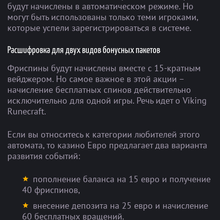
будут начислены в автоматическом режиме. Но
могут быть использованы только теми игроками,
которые успели зарегистрироваться в системе.
Расшифровка для двух видов бонусных пакетов
Фриспины будут начислены вместе с 15-кратным
вейджером. Но самое важное в этой акции –
начисление бесплатных спинов действительно
исключительно для одной игры. Речь идет о Viking
Runecraft.
Если вы относитесь к категории любителей этого
автомата, то казино Евро предлагает два варианта
развития событий:
пополнение баланса на 15 евро и получение
40 фриспинов,
внесение депозита на 25 евро и начисление
60 бесплатных вращений.