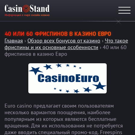
40 ИЛИ 60 ФРИСПИНОВ В КАЗИНО ЕВРО
Главная
›
Обзор всех бонусов от казино
›
Что такое
фриспины и их основные особенности
› 40 или 60
фриспинов в казино Евро
Euro casino предлагает своим пользователям
несколько вариантов поощрения, наиболее
популярным из которых являются бесплатные
вращения. Для их использования не потребуется
даже вводить специальный промо-код. Freespins