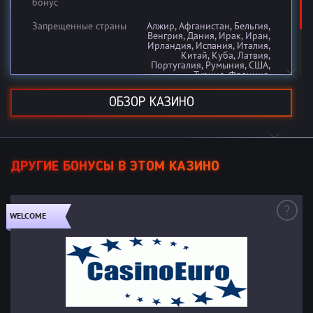
бонус
Запрещенные страны
Алжир, Афганистан, Бельгия,
Венгрия, Дания, Ирак, Иран,
Ирландия, Испания, Италия,
Китай, Куба, Латвия,
Португалия, Румыния, США,
Турция, Франция,
Французская Гвинея,
Французская Полинезия,
ОБЗОР КАЗИНО
Эстония
ДРУГИЕ БОНУСЫ В ЭТОМ КАЗИНО
WELCOME
100% приветственный бонус в казино Евро
Euro casino
Казино
Действителе
Активен до отмены
н до
Приветственный
Тип бонуса
Размер
100% от 250 евро до 1000 евро
бонуса