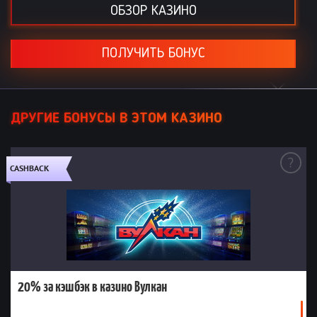
ОБЗОР КАЗИНО
ПОЛУЧИТЬ БОНУС
ДРУГИЕ БОНУСЫ В ЭТОМ КАЗИНО
CASHBACK
20% за кэшбэк в казино Вулкан
Vulkan Casino
Казино
Активен до отмены
Действителен до
Кэшбэк
Тип бонуса
20%
Размер бонуса
Нет
Вейджер (Wager)
Не требуется
Код-бонуса
Нет
Эксклюзивный бонус
20% за кэшбэк в казино Вулкан
Нет
Минимальный депозит
Возможность вывести
Да
бонус