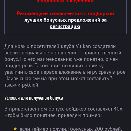
в подобных заведениях!
Рекомендуем ознакомиться с подборкой
лучших бонусных предложений за
регистрацию
.
Для новых посетителей клуба Vulkan создатели
ввели специальное поощрение – приветственный
бонус. По его наименованию уже понятно, о чем
пойдет речь. Такой приз позволит новичку
увеличить свое первое вложение в игру сразу втрое.
Наивысшая сумма при этом может составить 3
тысячи рублей.
Условия для получения бонуса
В приветственном бонусе вейджер составляет 40x.
Чтобы было понятнее, приведем пример:
если геймер получил бонусных 200 рублей,