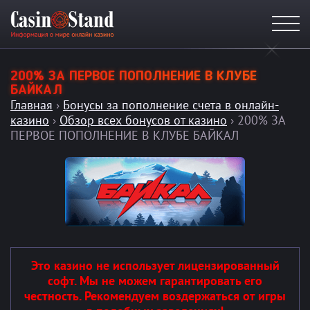
200% ЗА ПЕРВОЕ ПОПОЛНЕНИЕ В КЛУБЕ
БАЙКАЛ
Главная
›
Бонусы за пополнение счета в онлайн-
казино
›
Обзор всех бонусов от казино
› 200% ЗА
ПЕРВОЕ ПОПОЛНЕНИЕ В КЛУБЕ БАЙКАЛ
Это казино не использует лицензированный
софт. Мы не можем гарантировать его
честность. Рекомендуем воздержаться от игры