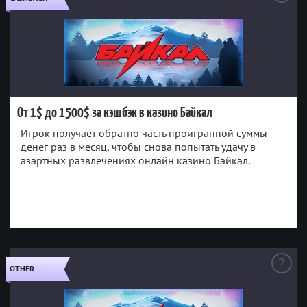
От 1$ до 1500$ за кэшбэк в казино Байкал
Байкал
Казино
Активен до отмены
Действителен до
Кешбэк
Тип бонуса
от 1$ до 1500$
Размер бонуса
Нет
Вейджер (Wager)
Нет
Код-бонуса
Нет
Эксклюзивный бонус
От 1$ до 1500$ за кэшбэк в казино Байкал
20$
Минимальный депозит
Возможность вывести
Игрок получает обратно часть проигранной суммы
Да
бонус
денег раз в месяц, чтобы снова попытать удачу в
США, Израиль, Германия,
азартных развлечениях онлайн казино Байкал.
Запрещенные страны
Нидерланды
ПОЛУЧИТЬ
OTHER
От 5$ до 200$ за бонус на ДР в казино Байкал
Байкал
Казино
Активен до отмены
Действителен до