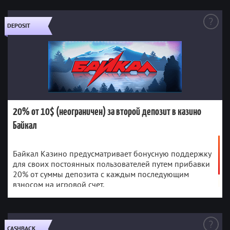
DEPOSIT
20% от 10$ (неограничен) за второй депозит в казино
Байкал
Байкал
Казино
Активен до отмены
Действителен до
На второй депозит
Тип бонуса
20% от 10$ (неограничен)
Размер бонуса
30х
Вейджер (Wager)
Нет
Код-бонуса
20% от 10$ (неограничен) за второй депозит в казино
Нет
Эксклюзивный бонус
Байкал
10$
Минимальный депозит
Возможность вывести
Да
бонус
Байкал Казино предусматривает бонусную поддержку
США, Израиль, Германия,
Запрещенные страны
для своих постоянных пользователей путем прибавки
Нидерланды
20% от суммы депозита с каждым последующим
ПОЛУЧИТЬ
взносом на игровой счет.
CASHBACK