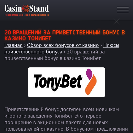
20 ВРАЩЕНИЙ ЗА ПРИВЕТСТВЕННЫЙ БОНУС В
КАЗИНО ТОНИБЕТ
Главная
›
Обзор всех бонусов от казино
›
Плюсы
приветственного бонуса
› 20 вращений за
приветственный бонус в казино ТониБет
Приветственный бонус доступен всем новичкам
игорного заведения ТониБет. Это первое
поощрение в акционном пакете для новых
пользователей от казино. В бонусном предложении