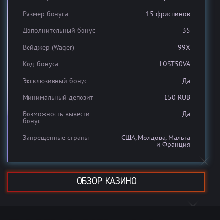
Размер бонуса
15 фриспинов
Дополнительный бонус
35
Вейджер (Wager)
99Х
Код-бонуса
LOST50VA
Эксклюзивный бонус
Да
Минимальный депозит
150 RUB
Возможность вывести
Да
бонус
Запрещенные страны
США, Молдова, Мальта
и Франция
ОБЗОР КАЗИНО