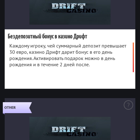
New Guinea, Philippines, Romania, Singapore,
Активен до отмены
н до
South Korea, Spain, Sudan, Syria, Taiwan,
Бездепозитный
Тип бонуса
Uganda, United Kingdom, United States, Yemen,
Размер
Zimbabwe
Уточняется
бонуса
Вейджер
Да
(Wager)
Бездепозитный бонус в казино Дрифт
Нет
Код-бонуса
Каждому игроку, чей суммарный депозит превышает
Эксклюзивн
Да
30 евро, казино Дрифт дарит бонус в его день
ый бонус
рождения. Активировать подарок можно в день
Минимальны
30€
рождения и в течение 2 дней после.
й депозит
Возможность
Да
вывести
ПОЛУЧИТЬ
бонус
Afghanistan, Albania, Algeria, Angola, Belgium,
Cambodia, Canada, Denmark, Ecuador, France,
Guyana, Hong Kong, Indonesia, Iran, Iraq, Israel,
Italy, Kuwait, Laos, Myanmar [Burma], Namibia,
OTHER
Запрещенны
Бонус выходного дня в казино Дрифт
Nicaragua, North Korea, Pakistan, Panama, Papua
е страны
Drift casino
Казино
New Guinea, Philippines, Romania, Singapore,
South Korea, Spain, Sudan, Syria, Taiwan,
Действителе
Активен до отмены
Uganda, United Kingdom, United States, Yemen,
н до
Zimbabwe
Бонус выходного дня
Тип бонуса