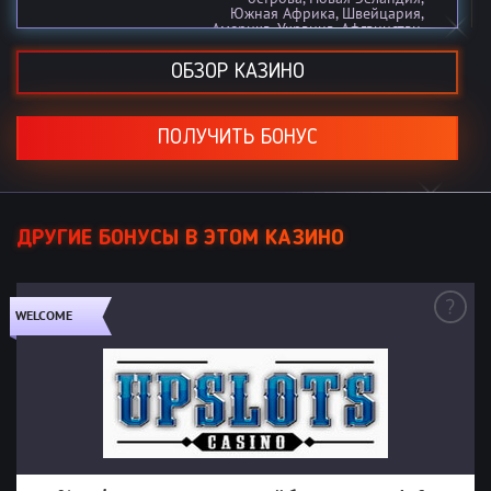
Южная Африка, Швейцария,
Америка, Украина, Афганистан,
Чад, Колумбия, Конго,
Демократическая Республика
ОБЗОР КАЗИНО
Конго, Кот-д'Ивуар, Габон,
Гамбия, Гана, Гвинея-Бисау,
Гайана, Намибия, Непал,
Никарагуа, Нигер, Нигерия,
Руанда, Самоа, Сьерра Леоне,
ПОЛУЧИТЬ БОНУС
Сомали, Тимор-Лесте, Того,
Тонга, Тринидад и Тобаго,
Уганда, Замбия, Зимбабве.
ДРУГИЕ БОНУСЫ В ЭТОМ КАЗИНО
WELCOME
100% до $500 за приветственный бонус в казино
АпСлотс
UpSlots
Казино
Действителен
Активен до отмены
до
Приветственный
Тип бонуса
100% до $500
Размер бонуса
Вейджер