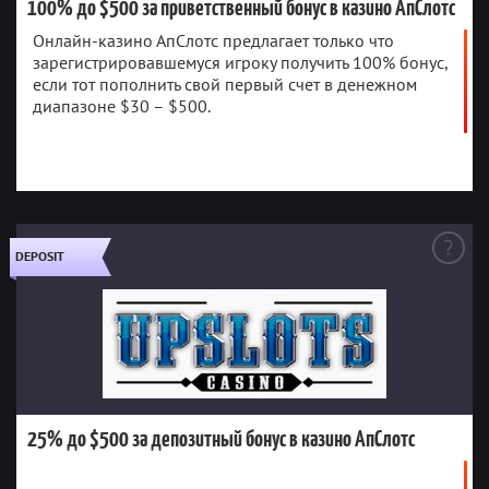
30х
100% до $500 за приветственный бонус в казино АпСлотс
(Wager)
Нет
Код-бонуса
Онлайн-казино АпСлотс предлагает только что
Эксклюзивный
зарегистрировавшемуся игроку получить 100% бонус,
Нет
бонус
если тот пополнить свой первый счет в денежном
Минимальный
диапазоне $30 – $500.
$30
депозит
Возможность
Да
ПОЛУЧИТЬ
вывести бонус
Австралия, Германия, Латвия, Нидерланды,
Антильские острова, Новая Зеландия,
Южная Африка, Швейцария, Америка,
Украина, Афганистан, Чад, Колумбия, Конго,
DEPOSIT
Демократическая Республика Конго, Кот-
Запрещенные
25% до $500 за депозитный бонус в казино АпСлотс
д'Ивуар, Габон, Гамбия, Гана, Гвинея-Бисау,
страны
UpSlots
Казино
Гайана, Намибия, Непал, Никарагуа, Нигер,
Действителен
Нигерия, Руанда, Самоа, Сьерра Леоне,
Активен до отмены
до
Сомали, Тимор-Лесте, Того, Тонга, Тринидад
Депозитный
Тип бонуса
и Тобаго, Уганда, Замбия, Зимбабве.
25% до $500
Размер бонуса
Вейджер
30
(Wager)
Нет
Код-бонуса
25% до $500 за депозитный бонус в казино АпСлотс
Эксклюзивный
Да
бонус