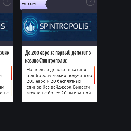
WELCOME
ит в в
До 200 евро за первый
полис
депозит в казино
азино
Спинтрополис
ителе
Spintropoliscasino
Казино
н до
Действителе
До отмены
онуса
н до
азмер
Приветственный
Тип бонуса
онуса
Размер
азино
До 200 евро за первый депозит в
200% до 200€
йджер
бонуса
Wager)
казино Спинтрополис
Дополнитель
20 фриспинов
онуса
ный бонус
На первый депозит в казино
юзивн
Вейджер
м
Spintropolis можно получить до
45Х
бонус
(Wager)
200 евро и 20 бесплатных
альны
Нет
Код бонуса
ым
спинов без вейджера. Вывести
позит
Эксклюзивн
о не
можно не более 20-ти кратной
ПОЛУЧИТЬ
Нет
ность
ый бонус
суммы депозита после
вести
Минимальны
енее
бонус
выполнения выйджера Х45.
20€
й депозит
Возможность
Нет
вывести
бонус
Алжир, Ливия, Судан,