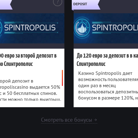
DEPOSIT
о 100 евро за второй депозит
До 120 евро за депоз
в казино Спинтрополис
казино Спинтро
pintropoliscasino
Казино
Spintropoliscasino
К
Действителе
Действ
До отмены
до отмены
н до
За депозит
Тип бонуса
За депозит
Тип б
Размер
Р
50% до 500€
120% до 120 евро
бонуса
б
0 евро за второй депозит в
До 120 евро за депозит в в к
Дополнитель
Ве
20 фриспинов
30Х
ный бонус
(
но Спинтрополис
Спинтрополис
Вейджер
WINNER
Код б
45Х
Казино Spintropolis дает
(Wager)
Экскл
Нет
возможность пользователя
торой депозит в
Нет
Код бонуса
ый 
один раз в месяц
tropoliscasino выдается 50%
Эксклюзивн
Миним
Нет
20€
воспользоваться депозитн
ый бонус
й де
с и 50 бесплатных спинов.
бонусом в размере 120%, н
ПОЛУЧИТЬ
ПОЛУЧИТЬ
Минимальны
Возмож
сти можно только выигрыш,
20€
более 120 евро. Для этого
й депозит
Нет
вы
ревышающий 20 размеров
нужно внести на счет не м
Возможность
зита, на который начислен
Нет
вывести
20 евро и указать код
Алжир, Ливия, Судан,
с.
Смотреть все бонусы
arrow_forward
бонус
Нигерия, Мали,
«WINNER».
Эритрея, Марокко,
р, Ливия, Судан,
Мавритания,
Нигерия, Мали,