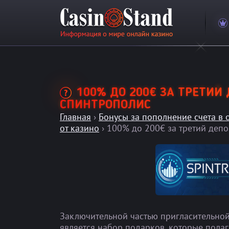
100% ДО 200€ ЗА ТРЕТИЙ
СПИНТРОПОЛИС
Главная
›
Бонусы за пополнение счета в 
от казино
› 100% до 200€ за третий депо
Заключительной частью пригласительной
является набор подарков, которые полага