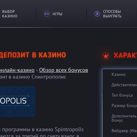
ВЫБОР
СПОСОБЫ
ИГРЫ
КАЗИНО
ВЫИГРАТЬ
 ДЕПОЗИТ В КАЗИНО
ХАРАК
онлайн-казино
›
Обзор всех бонусов
Казино
зит в казино Спинтрополис
Действителе
Тип бонуса
Размер бону
Дополнител
бонус
 программы в казино Spintropolis
Вейджер (Wa
ются за третий по счету взнос в