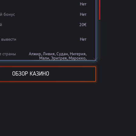
Нет
й бонус
Нет
й
20€
 вывести
Нет
 страны
Алжир, Ливия, Судан, Нигерия,
Мали, Эритрея, Марокко,
Мавритания, Джибути, Конго,
Кения, Нигер, Уганда, Ангола,
Намибия, Мозамбик, Габон,
ОБЗОР КАЗИНО
Замбия, Армения, Афганистан,
Бангладеш, Узбекистан, Вьетнам,
Туркменистан, Таджикистан,
Шри-Ланка, Пакистан, Северная
Корея, Малайзия, Макао,
Кыргызстан, Лаос, Казахстан,
Индонезия, Бутан, Бруней,
Бирма, Руанда, Сомали,
Палестина