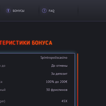
БОНУСЫ
FAQ
ТЕРИСТИКИ БОНУСА
Spintropoliscasino
н до
До отмены
За депозит
са
100% до 200€
ьный
30 фриспинов
ger)
45Х