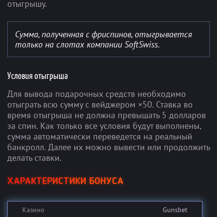
отыгрышу.
Сумма, полученная с фриспинов, отыгрывается
только на слотах компании SoftSwiss.
Условия отыгрыша
Для вывода подарочных средств необходимо
отыграть всю сумму с вейджером ×50. Ставка во
время отыгрыша не должна превышать 5 долларов
за спин. Как только все условия будут выполнены,
сумма автоматически переведется на реальный
банкролл. Далее их можно вывести или продолжить
делать ставки.
ХАРАКТЕРИСТИКИ БОНУСА
Казино
Gunsbet