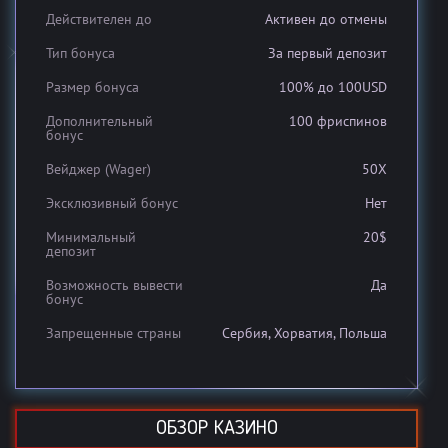
Действителен до
Активен до отмены
Тип бонуса
За первый депозит
Размер бонуса
100% до 100USD
Дополнительный
100 фриспинов
бонус
Вейджер (Wager)
50X
Эксклюзивный бонус
Нет
Минимальный
20$
депозит
Возможность вывести
Да
бонус
Запрещенные страны
Сербия, Хорватия, Польша
ОБЗОР КАЗИНО